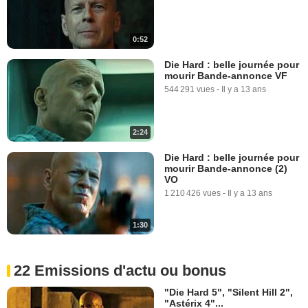
0:52
Die Hard : belle journée pour
mourir Bande-annonce VF
544 291 vues
-
Il y a 13 ans
2:24
Die Hard : belle journée pour
mourir Bande-annonce (2)
VO
1 210 426 vues
-
Il y a 13 ans
1:30
22 Emissions d'actu ou bonus
"Die Hard 5", "Silent Hill 2",
"Astérix 4"...