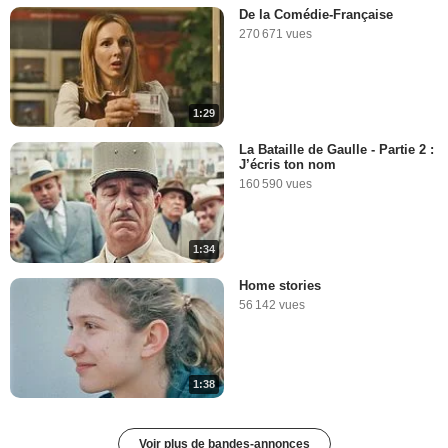
De la Comédie-Française
270 671 vues
1:29
La Bataille de Gaulle - Partie 2 :
J’écris ton nom
160 590 vues
1:34
Home stories
56 142 vues
1:38
Voir plus de bandes-annonces