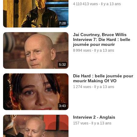
4 110 413 vues
-
Il y a 13 ans
7:28
Jai Courtney, Bruce Willis
Interview 7: Die Hard : belle
journée pour mourir
8 994 vues
-
Il y a 13 ans
5:32
Die Hard : belle journée pour
mourir Making Of VO
1 274 vues
-
Il y a 13 ans
3:43
Interview 2 - Anglais
157 vues
-
Il y a 13 ans