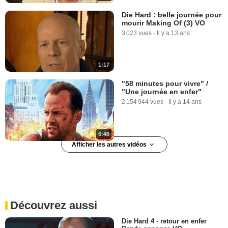
Die Hard : belle journée pour
mourir Making Of (3) VO
3 023 vues
-
Il y a 13 ans
1:17
"58 minutes pour vivre" /
"Une journée en enfer"
2 154 944 vues
-
Il y a 14 ans
6:48
Afficher les autres vidéos
Die Hard : belle journée pour
mourir Making Of (4) VO
731 vues
-
Il y a 13 ans
Découvrez aussi
2:11
Die Hard 4 - retour en enfer