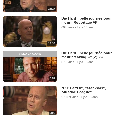
28:27
Die Hard : belle journée pour
mourir Reportage VF
698 vues
-
Il y a 13 ans
13:35
Die Hard : belle journée pour
VIDÉO EN COURS
mourir Making Of (2) VO
671 vues
-
Il y a 13 ans
0:52
"Die Hard 5", "Star Wars",
"Justice League"...
57 169 vues
-
Il y a 13 ans
9:00