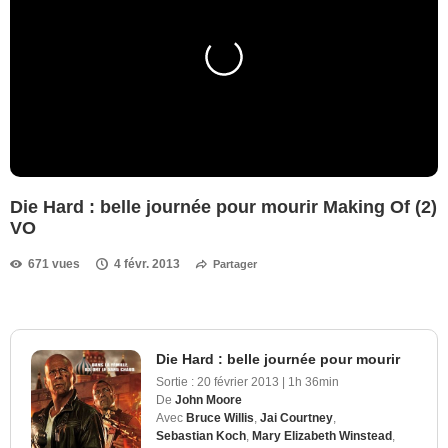
Die Hard : belle journée pour mourir Making Of (2)
VO
671 vues
4 févr. 2013
Partager
Die Hard : belle journée pour mourir
Sortie :
20 février 2013
|
1h 36min
De
John Moore
Avec
Bruce Willis
,
Jai Courtney
,
Sebastian Koch
,
Mary Elizabeth Winstead
,