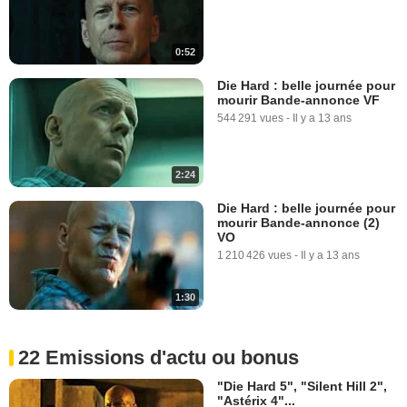
0:52
Die Hard : belle journée pour
mourir Bande-annonce VF
544 291 vues
-
Il y a 13 ans
2:24
Die Hard : belle journée pour
mourir Bande-annonce (2)
VO
1 210 426 vues
-
Il y a 13 ans
1:30
22 Emissions d'actu ou bonus
"Die Hard 5", "Silent Hill 2",
"Astérix 4"...