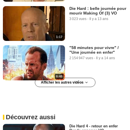
Die Hard : belle journée pour
mourir Making Of (3) VO
3 023 vues
-
Il y a 13 ans
1:17
"58 minutes pour vivre" /
"Une journée en enfer"
2 154 947 vues
-
Il y a 14 ans
6:48
Afficher les autres vidéos
Die Hard : belle journée pour
VIDÉO EN COURS
mourir Making Of (4) VO
731 vues
-
Il y a 13 ans
Découvrez aussi
2:11
Die Hard 4 - retour en enfer