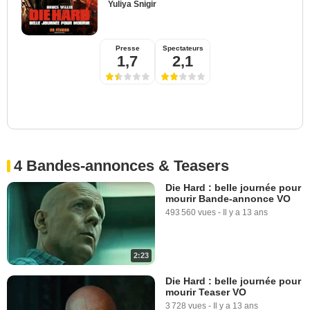
Yuliya Snigir
Presse
Spectateurs
1,7
2,1
4 Bandes-annonces & Teasers
Die Hard : belle journée pour
mourir Bande-annonce VO
493 560 vues
-
Il y a 13 ans
2:23
Die Hard : belle journée pour
mourir Teaser VO
3 728 vues
-
Il y a 13 ans