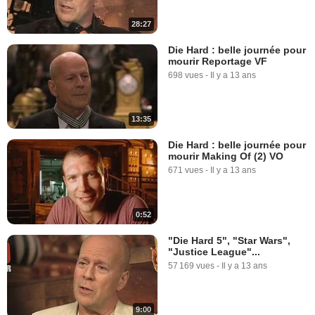
28:27
Die Hard : belle journée pour
mourir Reportage VF
698 vues
-
Il y a 13 ans
13:35
Die Hard : belle journée pour
mourir Making Of (2) VO
671 vues
-
Il y a 13 ans
0:52
"Die Hard 5", "Star Wars",
"Justice League"...
57 169 vues
-
Il y a 13 ans
9:00