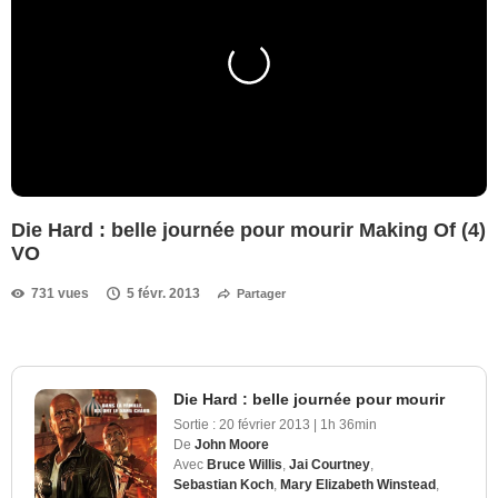
Die Hard : belle journée pour mourir Making Of (4)
VO
731 vues
5 févr. 2013
Partager
Die Hard : belle journée pour mourir
Sortie :
20 février 2013
|
1h 36min
De
John Moore
Avec
Bruce Willis
,
Jai Courtney
,
Sebastian Koch
,
Mary Elizabeth Winstead
,