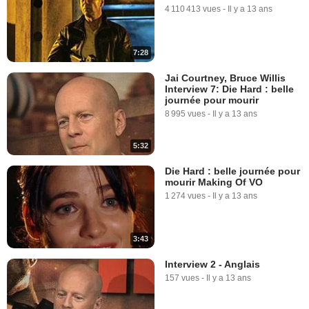
4 110 413 vues
-
Il y a 13 ans
7:28
Jai Courtney, Bruce Willis
Interview 7: Die Hard : belle
journée pour mourir
8 995 vues
-
Il y a 13 ans
5:32
Die Hard : belle journée pour
mourir Making Of VO
1 274 vues
-
Il y a 13 ans
3:43
Interview 2 - Anglais
157 vues
-
Il y a 13 ans