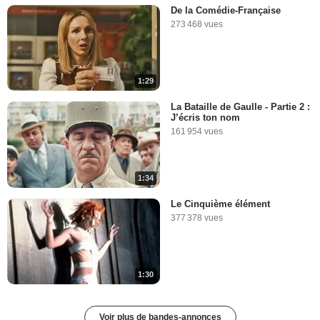
De la Comédie-Française
273 468 vues
1:29
La Bataille de Gaulle - Partie 2 :
J’écris ton nom
161 954 vues
1:34
Le Cinquième élément
377 378 vues
1:30
Voir plus de bandes-annonces