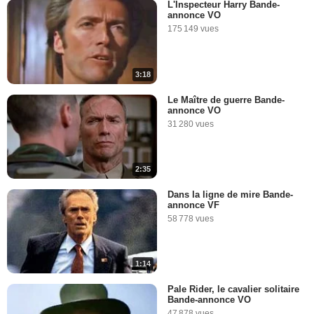
L'Inspecteur Harry Bande-
annonce VO
175 149 vues
3:18
Le Maître de guerre Bande-
annonce VO
31 280 vues
2:35
Dans la ligne de mire Bande-
annonce VF
58 778 vues
1:14
Pale Rider, le cavalier solitaire
Bande-annonce VO
47 878 vues