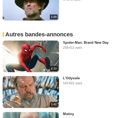
1:09
Autres bandes-annonces
Spider-Man: Brand New Day
258 411 vues
2:33
L'Odyssée
543 601 vues
1:42
Mutiny