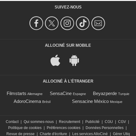
SUIVEZ-NOUS
ALLOCINÉ SUR MOBILE
ALLOCINÉ À L'ÉTRANGER
Filmstarts
SensaCine
Beyazperde
Allemagne
Espagne
Turquie
AdoroCinema
Sensacine México
Brésil
Mexique
Contact
|
Qui sommes-nous
|
Recrutement
|
Publicité
|
CGU
|
CGV
|
Politique de cookies
|
Préférences cookies
|
Données Personnelles
|
Revue de presse
|
Charte d'écriture
|
Les services AlloCiné
|
Gérer Utiq