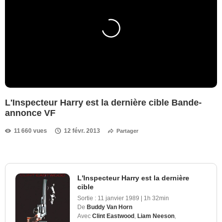
L'Inspecteur Harry est la dernière cible Bande-
annonce VF
11 660 vues
12 févr. 2013
Partager
L'Inspecteur Harry est la dernière
cible
Sortie :
11 janvier 1989
|
1h 32min
De
Buddy Van Horn
Avec
Clint Eastwood
,
Liam Neeson
,