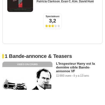
Patricia Clarkson
,
Evan C. Kim
,
David Hunt
Spectateurs
3,2
1 Bande-annonce & Teasers
L'Inspecteur Harry est la
VIDÉO EN COURS
dernière cible Bande-
annonce VF
11 660 vues
-
Il y a 13 ans
1:15