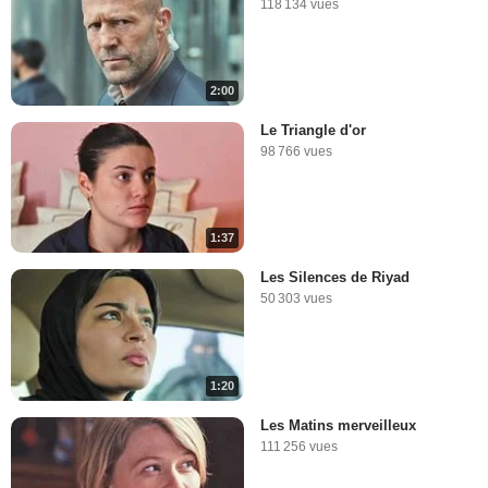
118 134 vues
2:00
Le Triangle d'or
98 766 vues
1:37
Les Silences de Riyad
50 303 vues
1:20
Les Matins merveilleux
111 256 vues