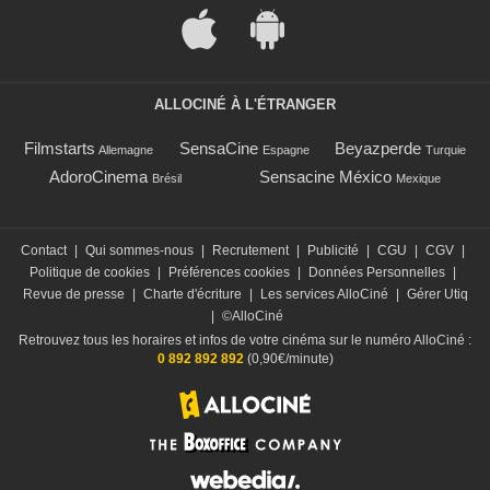
ALLOCINÉ À L'ÉTRANGER
Filmstarts
SensaCine
Beyazperde
Allemagne
Espagne
Turquie
AdoroCinema
Sensacine México
Brésil
Mexique
Contact
|
Qui sommes-nous
|
Recrutement
|
Publicité
|
CGU
|
CGV
|
Politique de cookies
|
Préférences cookies
|
Données Personnelles
|
Revue de presse
|
Charte d'écriture
|
Les services AlloCiné
|
Gérer Utiq
|
©AlloCiné
Retrouvez tous les horaires et infos de votre cinéma sur le numéro AlloCiné :
0 892 892 892
(0,90€/minute)