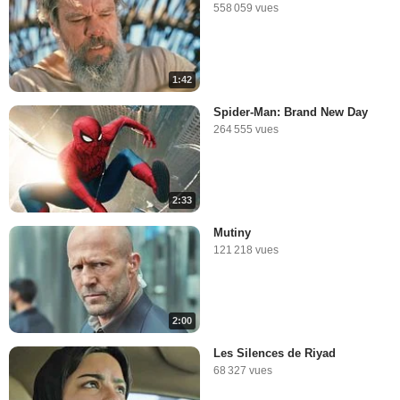
558 059 vues
1:42
Spider-Man: Brand New Day
264 555 vues
2:33
Mutiny
121 218 vues
2:00
Les Silences de Riyad
68 327 vues