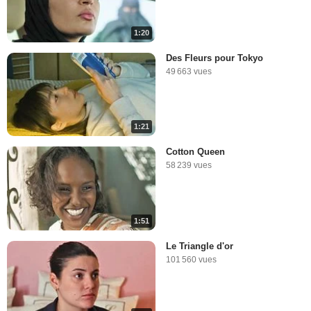
1:20
Des Fleurs pour Tokyo
49 663 vues
1:21
Cotton Queen
58 239 vues
1:51
Le Triangle d'or
101 560 vues