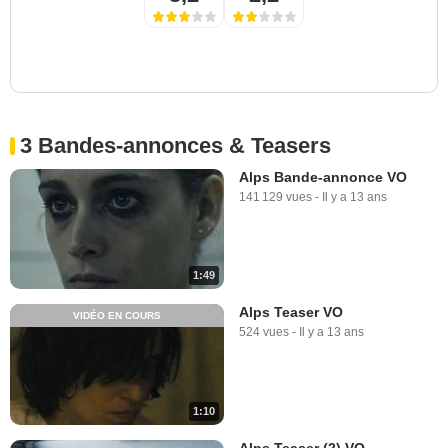
3 Bandes-annonces & Teasers
Alps Bande-annonce VO
141 129 vues
-
Il y a 13 ans
1:49
Alps Teaser VO
VIDÉO EN COURS
524 vues
-
Il y a 13 ans
1:10
Alps Teaser (2) VO