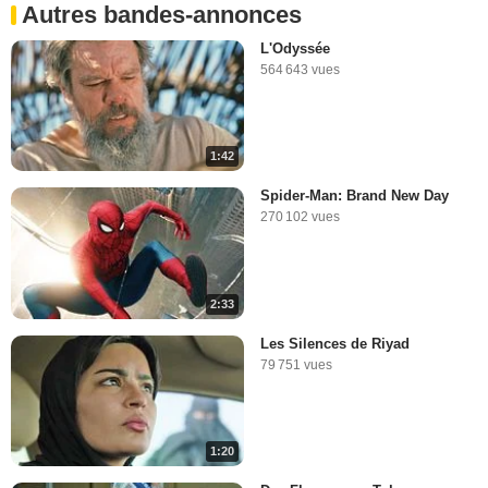
Autres bandes-annonces
L'Odyssée
564 643 vues
1:42
Spider-Man: Brand New Day
270 102 vues
2:33
Les Silences de Riyad
79 751 vues
1:20