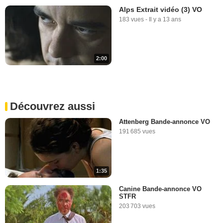
Alps Extrait vidéo (3) VO
183 vues
-
Il y a 13 ans
2:00
Découvrez aussi
Attenberg Bande-annonce VO
191 685 vues
1:35
Canine Bande-annonce VO
STFR
203 703 vues