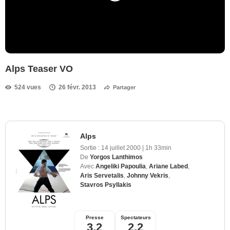
Alps Teaser VO
524 vues
26 févr. 2013
Partager
Alps
Sortie :
14 juillet 2000
|
1h 33min
De
Yorgos Lanthimos
Avec
Angeliki Papoulia
,
Ariane Labed
,
Aris Servetalis
,
Johnny Vekris
,
Stavros Psyllakis
Presse
Spectateurs
3,2
2,2