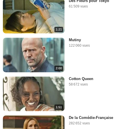
Des Fleurs pour Tokyo
61 509 vues
1:21
Mutiny
122 060 vues
2:00
Cotton Queen
58 672 vues
1:51
De la Comédie-Française
282 652 vues