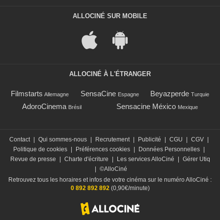
ALLOCINÉ SUR MOBILE
ALLOCINÉ À L'ÉTRANGER
Filmstarts
SensaCine
Beyazperde
Allemagne
Espagne
Turquie
AdoroCinema
Sensacine México
Brésil
Mexique
Contact
|
Qui sommes-nous
|
Recrutement
|
Publicité
|
CGU
|
CGV
|
Politique de cookies
|
Préférences cookies
|
Données Personnelles
|
Revue de presse
|
Charte d'écriture
|
Les services AlloCiné
|
Gérer Utiq
|
©AlloCiné
Retrouvez tous les horaires et infos de votre cinéma sur le numéro AlloCiné :
0 892 892 892
(0,90€/minute)