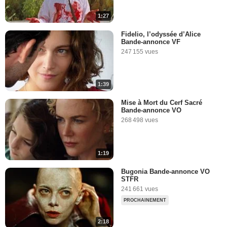
1:27
Fidelio, l’odyssée d’Alice
Bande-annonce VF
247 155 vues
1:39
Mise à Mort du Cerf Sacré
Bande-annonce VO
268 498 vues
1:19
Bugonia Bande-annonce VO
STFR
241 661 vues
PROCHAINEMENT
2:18