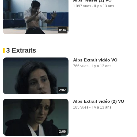
1 097 vues
-
Il y a 13 ans
0:34
3 Extraits
Alps Extrait vidéo VO
766 vues
-
Il y a 13 ans
2:02
Alps Extrait vidéo (2) VO
185 vues
-
Il y a 13 ans
2:09