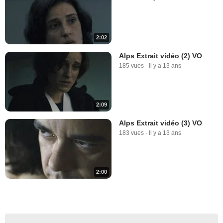
2:02
Alps Extrait vidéo (2) VO
185 vues
-
Il y a 13 ans
2:09
Alps Extrait vidéo (3) VO
183 vues
-
Il y a 13 ans
2:00