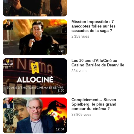
Mission Impossible : 7
anecdotes folles sur les
cascades de la saga ?
2 358 vues
5:28
Les 30 ans d'AlloCiné au
Casino Barrière de Deauville
334 vues
2:30
Complètement… Steven
Spielberg, le plus grand
conteur du cinéma ?
38 809 vues
12:04