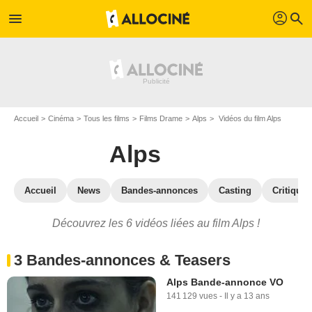
profil
menu
search
Accueil
Cinéma
Tous les films
Films Drame
Alps
Vidéos du film Alps
Alps
Accueil
News
Bandes-annonces
Casting
Critiques
Découvrez les 6 vidéos liées au film Alps !
3 Bandes-annonces & Teasers
Alps Bande-annonce VO
141 129 vues
-
Il y a 13 ans