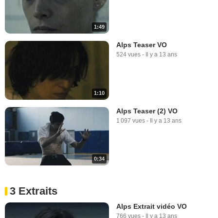
1:49
Alps Teaser VO
524 vues
-
Il y a 13 ans
1:10
Alps Teaser (2) VO
1 097 vues
-
Il y a 13 ans
0:34
3 Extraits
Alps Extrait vidéo VO
766 vues
-
Il y a 13 ans