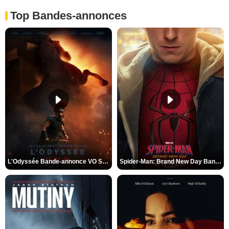
Top Bandes-annonces
L'Odyssée Bande-annonce VO STFR
Spider-Man: Brand New Day Bande-annonce VO STFR