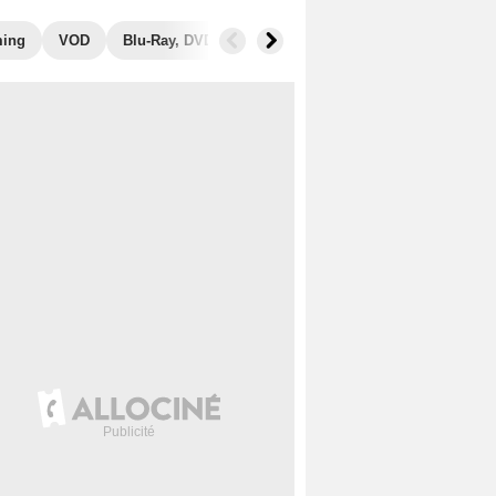
ming
VOD
Blu-Ray, DVD
Photos
Secrets de tournage