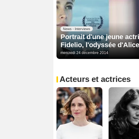
News - Interviews
Portrait d'une jeune actr
Fidelio, l'odyssée d'Alic
mercredi 24 décembre 2014
Acteurs et actrices