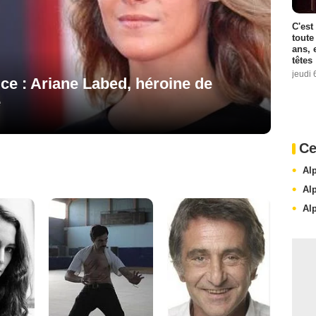
C'est
toute
ans, 
têtes
jeudi 
ice : Ariane Labed, héroine de
e
Ce
Al
Al
Al