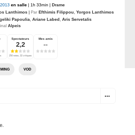
 2013
en salle
|
1h 33min
|
Drame
os Lanthimos
Par
Efthimis Filippou
,
Yorgos Lanthimos
|
geliki Papoulia
,
Ariane Labed
,
Aris Servetalis
ginal
Alpeis
e
Spectateurs
Mes amis
2,2
--
es
250 notes, 32 critiques
MING
VOD
e.