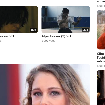
année
jeudi 
1:10
0:34
Teaser VO
Alps Teaser (2) VO
s
1 097 vues
Clint
l'act
relat
jeudi 