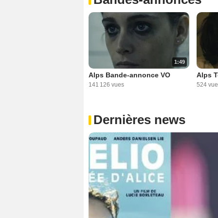
1:49
Alps Bande-annonce VO
Alps 
141 126 vues
524 vue
Dernières news