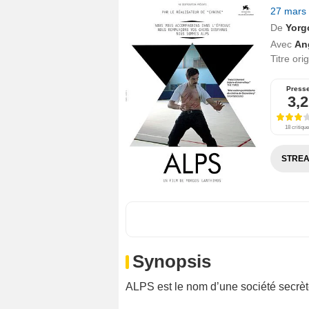
27 mars
De
Yorg
Avec
An
Titre ori
Press
3,2
18 critiqu
STREA
Synopsis
ALPS est le nom d’une société secrèt