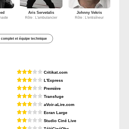
bed
Aris Servetalis
Johnny Vekris
naste
Rôle : L'ambulancier
Rôle : L'entraîneur
 complet et équipe technique
Critikat.com
L'Express
Première
Transfuge
aVoir-aLire.com
Ecran Large
Studio Ciné Live
TéléCinéObs