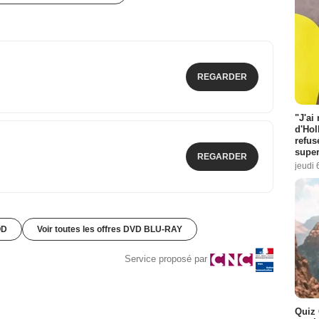
REGARDER
"J'ai
d'Hol
refus
super
REGARDER
jeudi 
OD
Voir toutes les offres DVD BLU-RAY
Service proposé par
Quiz 