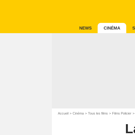
NEWS
CINÉMA
S
Accueil
Cinéma
Tous les films
Films Policier
L