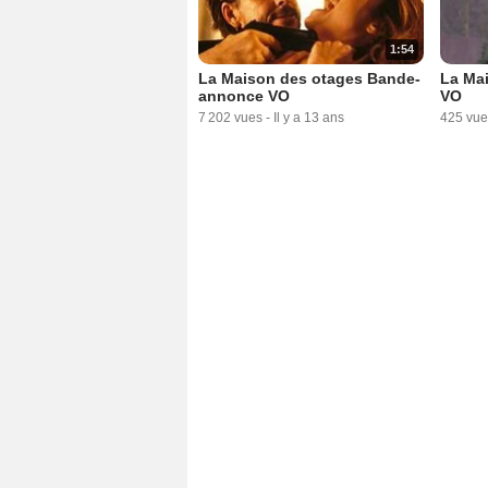
1:54
La Maison des otages Bande-
La Ma
annonce VO
VO
7 202 vues
-
Il y a 13 ans
425 vue