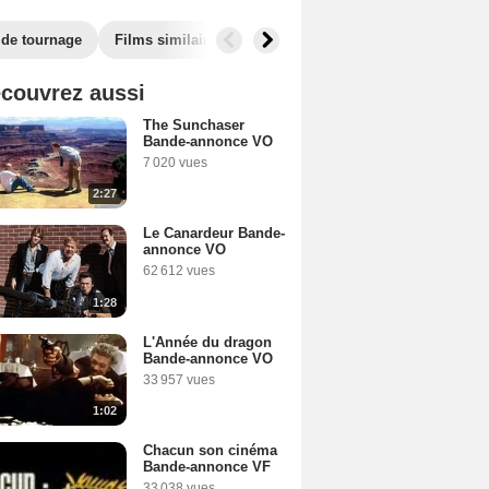
 de tournage
Films similaires
couvrez aussi
The Sunchaser
Bande-annonce VO
7 020 vues
2:27
Le Canardeur Bande-
annonce VO
62 612 vues
1:28
L'Année du dragon
Bande-annonce VO
33 957 vues
1:02
Chacun son cinéma
Bande-annonce VF
33 038 vues