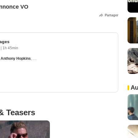
annonce VO
Partager
tages
1
|
1h 45min
,
Anthony Hopkins
,
Mimi Rogers
,
Kelly Lynch
,
Lindsay Crouse
Au
& Teasers