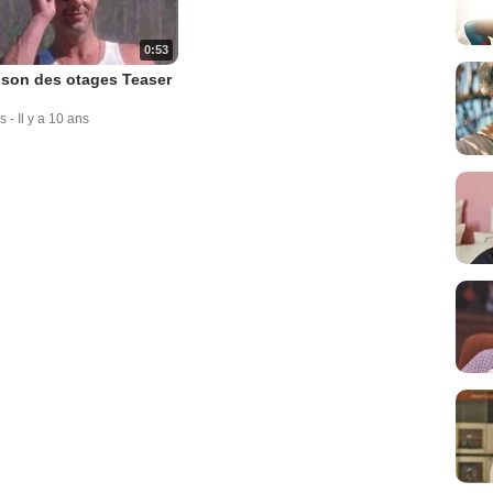
0:53
ison des otages Teaser
s
-
Il y a 10 ans