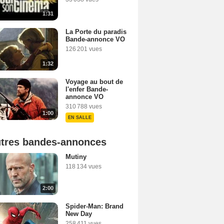
1:31
La Porte du paradis
Bande-annonce VO
126 201 vues
1:32
Voyage au bout de
l'enfer Bande-
annonce VO
310 788 vues
1:00
EN SALLE
tres bandes-annonces
Mutiny
118 134 vues
2:00
Spider-Man: Brand
New Day
258 411 vues