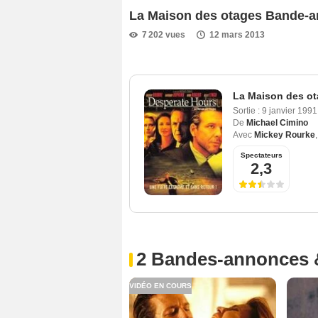
La Maison des otages Bande-
7 202 vues
12 mars 2013
La Maison des o
Sortie :
9 janvier 199
De
Michael Cimino
Avec
Mickey Rourke
Spectateurs
2,3
2 Bandes-annonces 
VIDÉO EN COURS