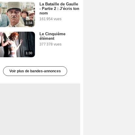
La Bataille de Gaulle
- Partie 2 : J’écris ton
nom
161 954 vues
1:34
Le Cinquième
élément
377 378 vues
1:30
Voir plus de bandes-annonces