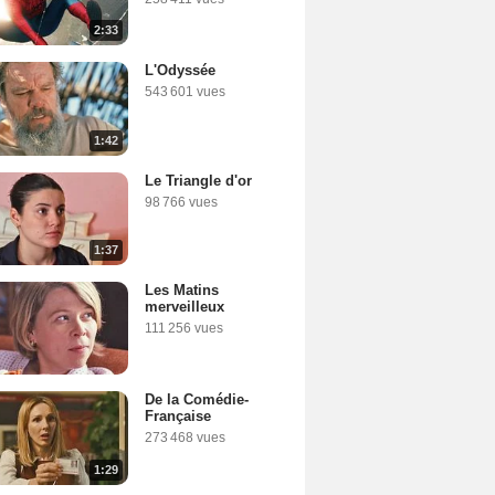
2:33
L'Odyssée
543 601 vues
1:42
Le Triangle d'or
98 766 vues
1:37
Les Matins
merveilleux
111 256 vues
De la Comédie-
Française
273 468 vues
1:29