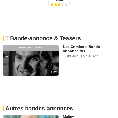
1 Bande-annonce & Teasers
Les Criminels Bande-
VIDÉO EN COURS
annonce VO
1 109 vues
-
Il y a 13 ans
2:57
Autres bandes-annonces
Mutiny