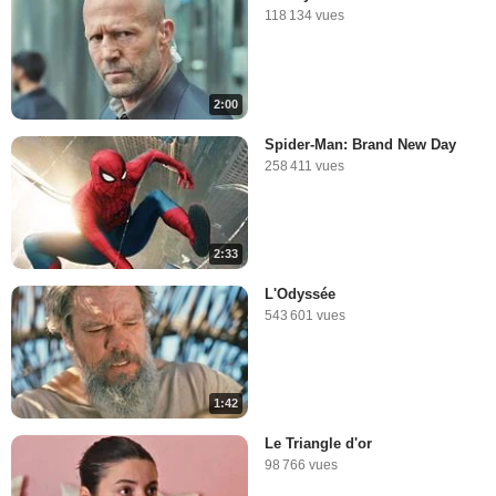
118 134 vues
2:00
Spider-Man: Brand New Day
258 411 vues
2:33
L'Odyssée
543 601 vues
1:42
Le Triangle d'or
98 766 vues