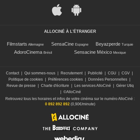
ALLOCINÉ À L'ÉTRANGER
Filmstarts
SensaCine
Beyazperde
Allemagne
Espagne
Turquie
AdoroCinema
Sensacine México
Brésil
Mexique
Contact
|
Qui sommes-nous
|
Recrutement
|
Publicité
|
CGU
|
CGV
|
Politique de cookies
|
Préférences cookies
|
Données Personnelles
|
Revue de presse
|
Charte d'écriture
|
Les services AlloCiné
|
Gérer Utiq
|
©AlloCiné
Retrouvez tous les horaires et infos de votre cinéma sur le numéro AlloCiné :
0 892 892 892
(0,90€/minute)