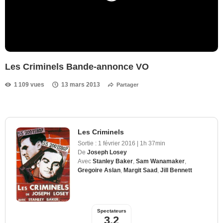
Les Criminels Bande-annonce VO
1 109 vues
13 mars 2013
Partager
Les Criminels
Sortie :
1 février 2016
|
1h 37min
De
Joseph Losey
Avec
Stanley Baker
,
Sam Wanamaker
,
Gregoire Aslan
,
Margit Saad
,
Jill Bennett
Spectateurs
3,2