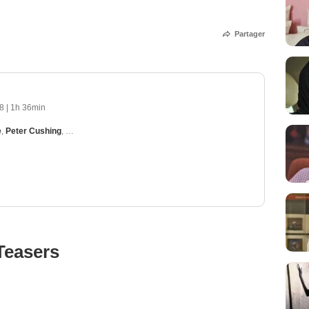
Partager
18
|
1h 36min
e
,
Peter Cushing
,
Stephanie Beacham
,
Christopher Neame
,
Caroline Munro
Teasers