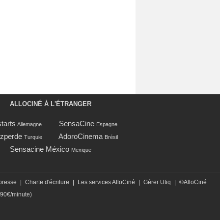
ALLOCINÉ À L'ÉTRANGER
tarts
SensaCine
Allemagne
Espagne
zperde
AdoroCinema
Turquie
Brésil
Sensacine México
Mexique
presse
|
Charte d'écriture
|
Les services AlloCiné
|
Gérer Utiq
|
©AlloCiné
,90€/minute)