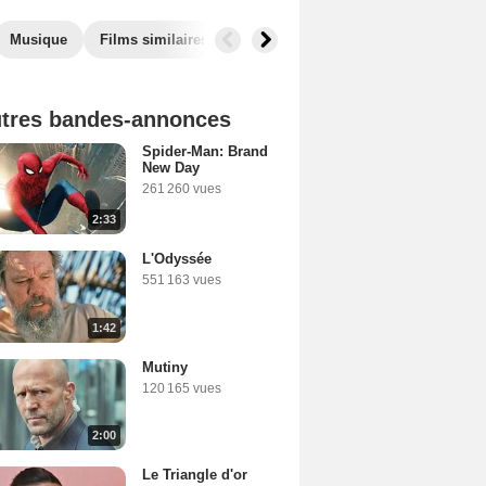
Musique
Films similaires
tres bandes-annonces
Spider-Man: Brand
New Day
261 260 vues
2:33
L'Odyssée
551 163 vues
1:42
Mutiny
120 165 vues
2:00
Le Triangle d'or