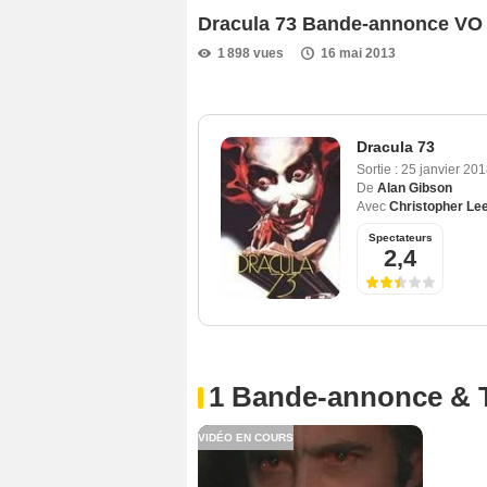
Dracula 73 Bande-annonce VO
1 898 vues
16 mai 2013
Dracula 73
Sortie :
25 janvier 20
De
Alan Gibson
Avec
Christopher Le
Spectateurs
2,4
1 Bande-annonce & 
VIDÉO EN COURS