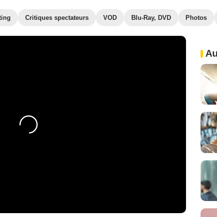
ting
Critiques spectateurs
VOD
Blu-Ray, DVD
Photos
Au