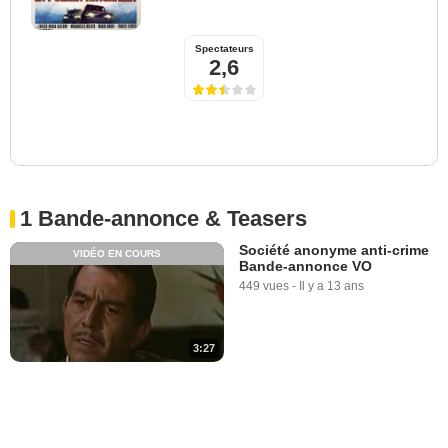
Spectateurs
2,6
1 Bande-annonce & Teasers
Société anonyme anti-crime
VIDÉO EN COURS
Bande-annonce VO
449 vues
-
Il y a 13 ans
3:27