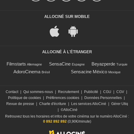
ALLOCINÉ SUR MOBILE
ALLOCINÉ À L'ÉTRANGER
Filmstarts
SensaCine
Beyazperde
Allemagne
Espagne
Turquie
AdoroCinema
Sensacine México
Brésil
Mexique
Contact
|
Qui sommes-nous
|
Recrutement
|
Publicité
|
CGU
|
CGV
|
Politique de cookies
|
Préférences cookies
|
Données Personnelles
|
Revue de presse
|
Charte d'écriture
|
Les services AlloCiné
|
Gérer Utiq
|
©AlloCiné
Retrouvez tous les horaires et infos de votre cinéma sur le numéro AlloCiné :
0 892 892 892
(0,90€/minute)