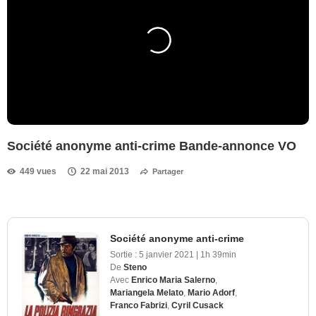
Société anonyme anti-crime Bande-annonce VO
449 vues
22 mai 2013
Partager
Société anonyme anti-crime
Sortie :
5 janvier 2021
|
1h 39min
De
Steno
Avec
Enrico Maria Salerno
,
Mariangela Melato
,
Mario Adorf
,
Franco Fabrizi
,
Cyril Cusack