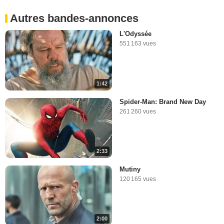
Autres bandes-annonces
L'Odyssée
551 163 vues
1:42
Spider-Man: Brand New Day
261 260 vues
2:33
Mutiny
120 165 vues
2:00