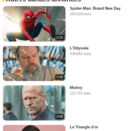
Spider-Man: Brand New Day
255 029 vues
2:33
L'Odyssée
536 862 vues
1:42
Mutiny
115 752 vues
2:00
Le Triangle d'or