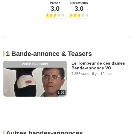
Presse
Spectateurs
3,0
3,0
1 Bande-annonce & Teasers
Le Tombeur de ces dames
VIDÉO EN COURS
Bande-annonce VO
7 355 vues
-
Il y a 13 ans
2:36
Autres bandes-annonces