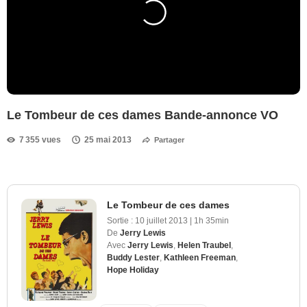
Le Tombeur de ces dames Bande-annonce VO
7 355 vues
25 mai 2013
Partager
Le Tombeur de ces dames
Sortie :
10 juillet 2013
|
1h 35min
De
Jerry Lewis
Avec
Jerry Lewis
,
Helen Traubel
,
Buddy Lester
,
Kathleen Freeman
,
Hope Holiday