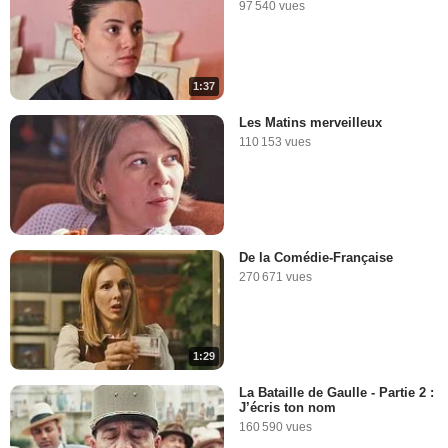
97 540 vues
1:37
Les Matins merveilleux
110 153 vues
De la Comédie-Française
270 671 vues
1:29
La Bataille de Gaulle - Partie 2 :
J’écris ton nom
160 590 vues