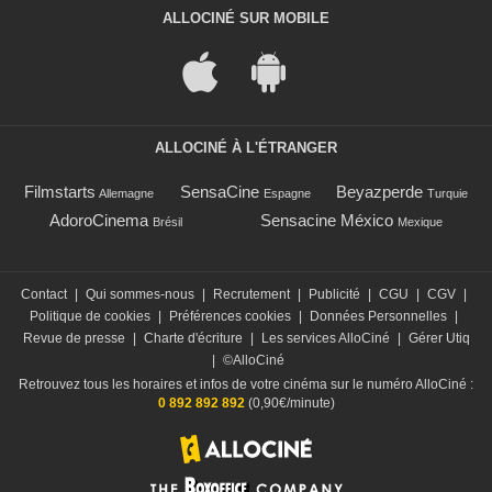
ALLOCINÉ SUR MOBILE
ALLOCINÉ À L'ÉTRANGER
Filmstarts
SensaCine
Beyazperde
Allemagne
Espagne
Turquie
AdoroCinema
Sensacine México
Brésil
Mexique
Contact
|
Qui sommes-nous
|
Recrutement
|
Publicité
|
CGU
|
CGV
|
Politique de cookies
|
Préférences cookies
|
Données Personnelles
|
Revue de presse
|
Charte d'écriture
|
Les services AlloCiné
|
Gérer Utiq
|
©AlloCiné
Retrouvez tous les horaires et infos de votre cinéma sur le numéro AlloCiné :
0 892 892 892
(0,90€/minute)