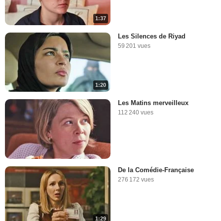
1:37
Les Silences de Riyad
59 201 vues
1:20
Les Matins merveilleux
112 240 vues
De la Comédie-Française
276 172 vues
1:29