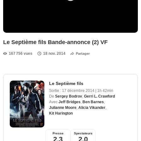
Le Septième fils Bande-annonce (2) VF
167 756 vues
18 nov. 2014
Partager
Le Septième fils
Sortie :
17 décembre 2014
|
1h 42min
De
Sergey Bodrov
,
Gerri L. Crawford
Avec
Jeff Bridges
,
Ben Barnes
,
Julianne Moore
,
Alicia Vikander
,
Kit Harington
Presse
Spectateurs
2,3
2,0