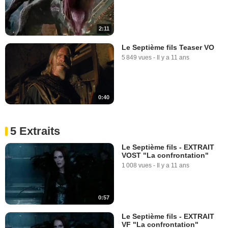
2:11
Le Septième fils Teaser VO
5 849 vues
-
Il y a 11 ans
0:40
5 Extraits
Le Septième fils - EXTRAIT
VOST "La confrontation"
1 008 vues
-
Il y a 11 ans
0:57
Le Septième fils - EXTRAIT
VF "La confrontation"