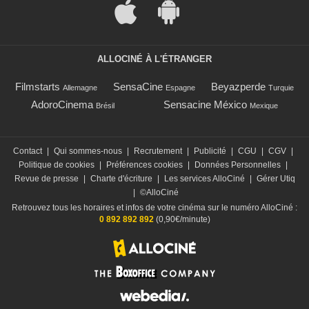
ALLOCINÉ À L'ÉTRANGER
Filmstarts
SensaCine
Beyazperde
Allemagne
Espagne
Turquie
AdoroCinema
Sensacine México
Brésil
Mexique
Contact
|
Qui sommes-nous
|
Recrutement
|
Publicité
|
CGU
|
CGV
|
Politique de cookies
|
Préférences cookies
|
Données Personnelles
|
Revue de presse
|
Charte d'écriture
|
Les services AlloCiné
|
Gérer Utiq
|
©AlloCiné
Retrouvez tous les horaires et infos de votre cinéma sur le numéro AlloCiné :
0 892 892 892
(0,90€/minute)