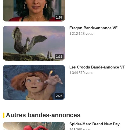
1:57
Eragon Bande-annonce VF
1 212 123 vues
1:31
Les Croods Bande-annonce VF
1 344 510 vues
2:28
Autres bandes-annonces
Spider-Man: Brand New Day
261 260 vues