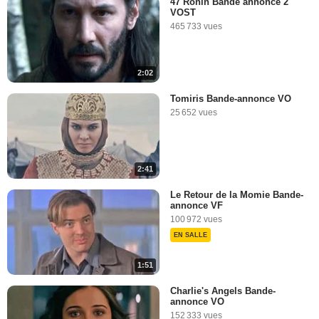
47 Ronin Bande annonce 2
VOST
465 733 vues
2:02
Tomiris Bande-annonce VO
25 652 vues
2:41
Le Retour de la Momie Bande-
annonce VF
100 972 vues
EN SALLE
1:51
Charlie's Angels Bande-
annonce VO
152 333 vues