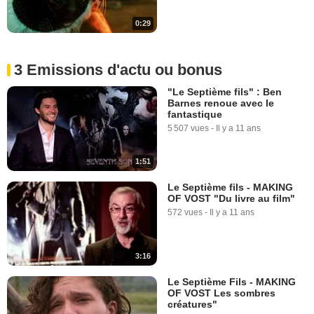
0:29
3 Emissions d'actu ou bonus
"Le Septième fils" : Ben
Barnes renoue avec le
fantastique
5 507 vues
-
Il y a 11 ans
1:51
Le Septième fils - MAKING
OF VOST "Du livre au film"
572 vues
-
Il y a 11 ans
3:16
Le Septième Fils - MAKING
OF VOST Les sombres
créatures"