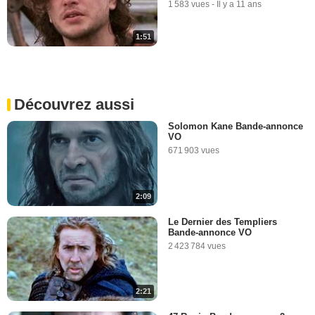
1 583 vues
-
Il y a 11 ans
1:51
Découvrez aussi
Solomon Kane Bande-annonce
VO
671 903 vues
2:09
Le Dernier des Templiers
Bande-annonce VO
2 423 784 vues
2:21