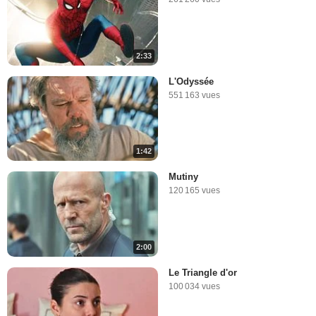
2:33
L'Odyssée
551 163 vues
1:42
Mutiny
120 165 vues
2:00
Le Triangle d'or
100 034 vues