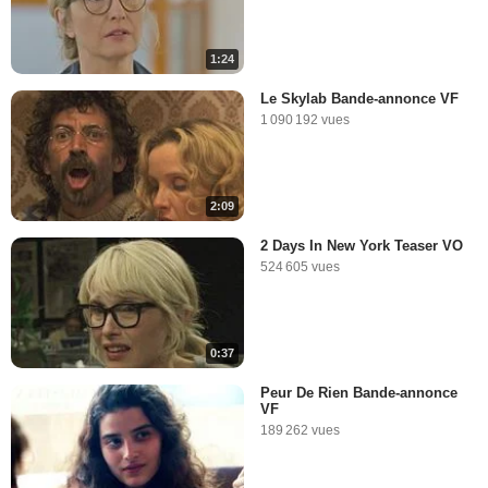
1:24
Le Skylab Bande-annonce VF
1 090 192 vues
2:09
2 Days In New York Teaser VO
524 605 vues
0:37
Peur De Rien Bande-annonce
VF
189 262 vues