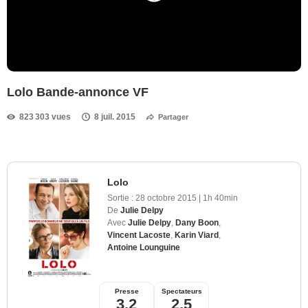
Lolo Bande-annonce VF
823 303 vues
8 juil. 2015
Partager
Lolo
Sortie :
28 octobre 2015
|
1h 40min
De
Julie Delpy
Avec
Julie Delpy
,
Dany Boon
,
Vincent Lacoste
,
Karin Viard
,
Antoine Lounguine
Presse
Spectateurs
3,2
2,5