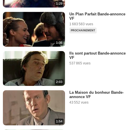
1:29
Un Plan Parfait Bande-annonce
VF
1 683 583 vues
PROCHAINEMENT
1:36
Ils sont partout Bande-annonce
VF
537 865 vues
2:03
La Maison du bonheur Bande-
annonce VF
43 552 vues
1:54