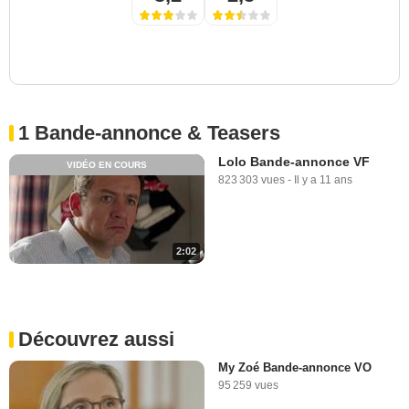
1 Bande-annonce & Teasers
Lolo Bande-annonce VF
VIDÉO EN COURS
823 303 vues
-
Il y a 11 ans
2:02
Découvrez aussi
My Zoé Bande-annonce VO
95 259 vues