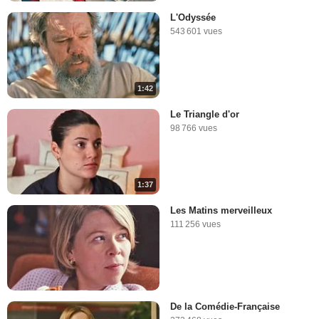
L'Odyssée
543 601 vues
1:42
Le Triangle d'or
98 766 vues
1:37
Les Matins merveilleux
111 256 vues
De la Comédie-Française