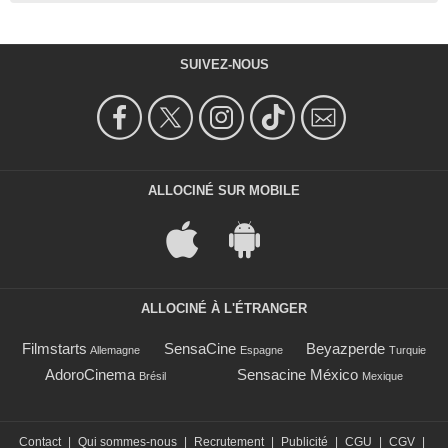
SUIVEZ-NOUS
ALLOCINÉ SUR MOBILE
ALLOCINÉ À L'ÉTRANGER
Filmstarts
SensaCine
Beyazperde
Allemagne
Espagne
Turquie
AdoroCinema
Sensacine México
Brésil
Mexique
Contact
|
Qui sommes-nous
|
Recrutement
|
Publicité
|
CGU
|
CGV
|