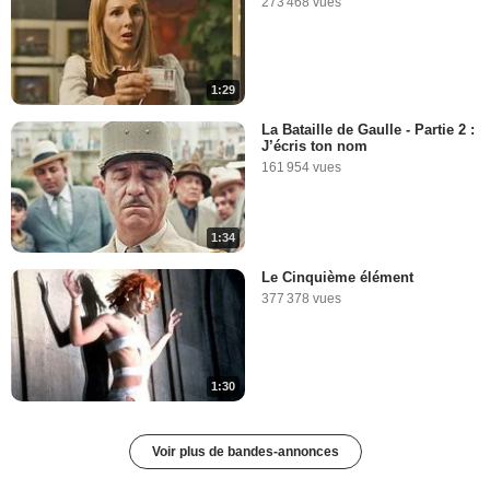
273 468 vues
1:29
La Bataille de Gaulle - Partie 2 :
J’écris ton nom
161 954 vues
1:34
Le Cinquième élément
377 378 vues
1:30
Voir plus de bandes-annonces