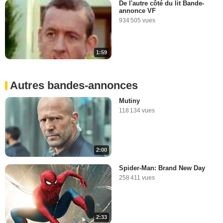
De l'autre côté du lit Bande-
annonce VF
934 505 vues
1:59
Autres bandes-annonces
Mutiny
118 134 vues
2:00
Spider-Man: Brand New Day
258 411 vues
2:33