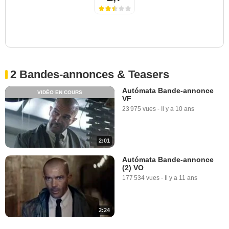
2 Bandes-annonces & Teasers
Autómata Bande-annonce
VIDÉO EN COURS
VF
23 975 vues
-
Il y a 10 ans
2:01
Autómata Bande-annonce
(2) VO
177 534 vues
-
Il y a 11 ans
2:24