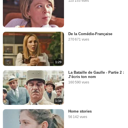
110 153 vues
De la Comédie-Française
270 671 vues
1:29
La Bataille de Gaulle - Partie 2 :
J’écris ton nom
160 590 vues
1:34
Home stories
56 142 vues