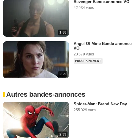
Revenger Bande-annonce VO
42 934 vues
1:58
Angel Of Mine Bande-annonce
VO
23 579 vues
PROCHAINEMENT
2:29
Autres bandes-annonces
Spider-Man: Brand New Day
255 029 vues
2:33