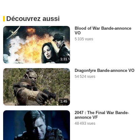
Découvrez aussi
Blood of War Bande-annonce
VO
5 335 vues
1:31
Dragonfyre Bande-annonce VO
54 524 vues
1:45
2047 : The Final War Bande-
annonce VF
48 493 vues