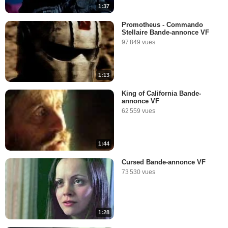
1:37
Promotheus - Commando
Stellaire Bande-annonce VF
97 849 vues
1:13
King of California Bande-
annonce VF
62 559 vues
1:44
Cursed Bande-annonce VF
73 530 vues
1:28