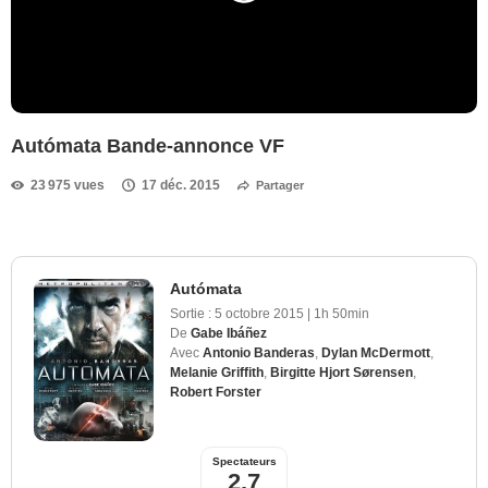
Autómata Bande-annonce VF
23 975 vues
17 déc. 2015
Partager
Autómata
Sortie :
5 octobre 2015
|
1h 50min
De
Gabe Ibáñez
Avec
Antonio Banderas
,
Dylan McDermott
,
Melanie Griffith
,
Birgitte Hjort Sørensen
,
Robert Forster
Spectateurs
2,7