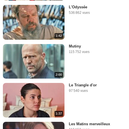
L'Odyssée
536 862 vues
1:42
Mutiny
115 752 vues
2:00
Le Triangle d'or
97 540 vues
1:37
Les Matins merveilleux