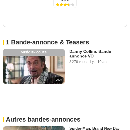
1 Bande-annonce & Teasers
Danny Collins Bande-
VIDÉO EN COURS
annonce VO
8 278 vues
-
Il y a 10 ans
2:25
Autres bandes-annonces
Spider-Man: Brand New Day