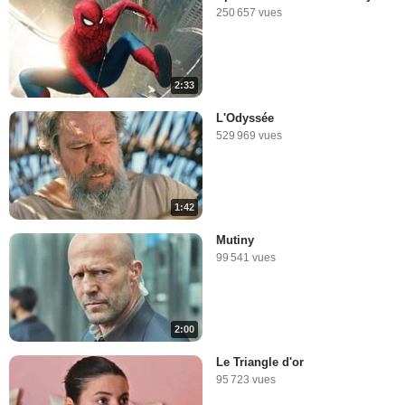
250 657 vues
2:33
L'Odyssée
529 969 vues
1:42
Mutiny
99 541 vues
2:00
Le Triangle d'or
95 723 vues