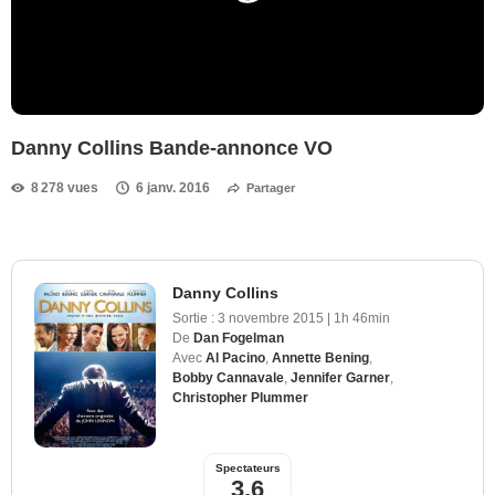
Danny Collins Bande-annonce VO
8 278 vues
6 janv. 2016
Partager
Danny Collins
Sortie :
3 novembre 2015
|
1h 46min
De
Dan Fogelman
Avec
Al Pacino
,
Annette Bening
,
Bobby Cannavale
,
Jennifer Garner
,
Christopher Plummer
Spectateurs
3,6