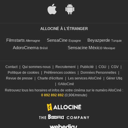
ALLOCINÉ À L'ÉTRANGER
Filmstarts
SensaCine
Beyazperde
Allemagne
Espagne
Turquie
AdoroCinema
Sensacine México
Brésil
Mexique
Contact
|
Qui sommes-nous
|
Recrutement
|
Publicité
|
CGU
|
CGV
|
Politique de cookies
|
Préférences cookies
|
Données Personnelles
|
Revue de presse
|
Charte d'écriture
|
Les services AlloCiné
|
Gérer Utiq
|
©AlloCiné
Retrouvez tous les horaires et infos de votre cinéma sur le numéro AlloCiné :
0 892 892 892
(0,90€/minute)