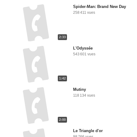
Spider-Man: Brand New Day
258 411 vues
2:33
L'Odyssée
543 601 vues
1:42
Mutiny
118 134 vues
2:00
Le Triangle d'or
98 766 vues