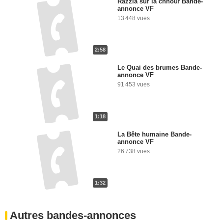
Razzia sur la chnouf Bande-
annonce VF
13 448 vues
2:58
Le Quai des brumes Bande-
annonce VF
91 453 vues
1:18
La Bête humaine Bande-
annonce VF
26 738 vues
1:32
Autres bandes-annonces