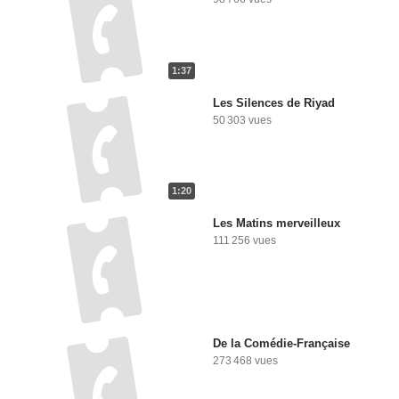
1:37
Les Silences de Riyad
50 303 vues
1:20
Les Matins merveilleux
111 256 vues
De la Comédie-Française
273 468 vues