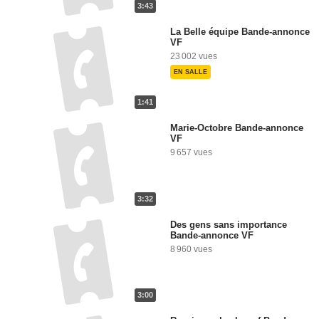
3:43
La Belle équipe Bande-annonce
VF
23 002 vues
EN SALLE
1:41
Marie-Octobre Bande-annonce
VF
9 657 vues
3:32
Des gens sans importance
Bande-annonce VF
8 960 vues
3:00