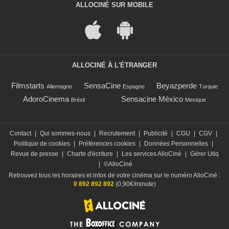
ALLOCINÉ SUR MOBILE
ALLOCINÉ À L'ÉTRANGER
Filmstarts
SensaCine
Beyazperde
Allemagne
Espagne
Turquie
AdoroCinema
Sensacine México
Brésil
Mexique
Contact
|
Qui sommes-nous
|
Recrutement
|
Publicité
|
CGU
|
CGV
|
Politique de cookies
|
Préférences cookies
|
Données Personnelles
|
Revue de presse
|
Charte d'écriture
|
Les services AlloCiné
|
Gérer Utiq
|
©AlloCiné
Retrouvez tous les horaires et infos de votre cinéma sur le numéro AlloCiné :
0 892 892 892
(0,90€/minute)