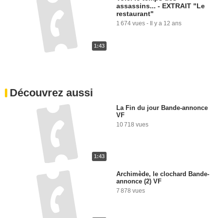
assassins... - EXTRAIT "Le
restaurant"
1 674 vues
-
Il y a 12 ans
1:43
Découvrez aussi
La Fin du jour Bande-annonce
VF
10 718 vues
1:43
Archimède, le clochard Bande-
annonce (2) VF
7 878 vues