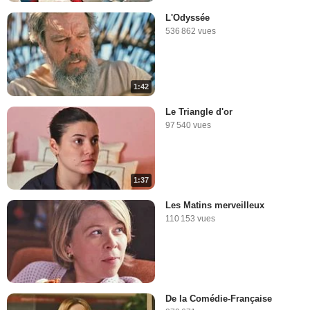
L'Odyssée
536 862 vues
1:42
Le Triangle d'or
97 540 vues
1:37
Les Matins merveilleux
110 153 vues
De la Comédie-Française