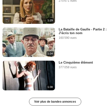
270 671 vues
1:29
La Bataille de Gaulle - Partie 2 :
J’écris ton nom
160 590 vues
1:34
Le Cinquième élément
377 058 vues
1:30
Voir plus de bandes-annonces