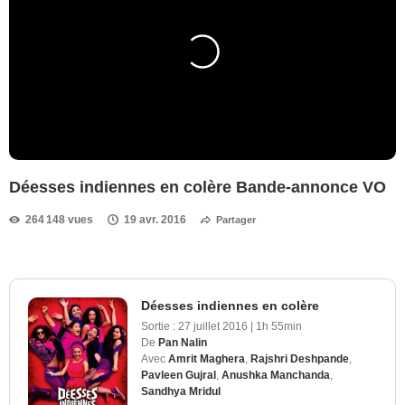
Déesses indiennes en colère Bande-annonce VO
264 148 vues
19 avr. 2016
Partager
Déesses indiennes en colère
Sortie :
27 juillet 2016
|
1h 55min
De
Pan Nalin
Avec
Amrit Maghera
,
Rajshri Deshpande
,
Pavleen Gujral
,
Anushka Manchanda
,
Sandhya Mridul