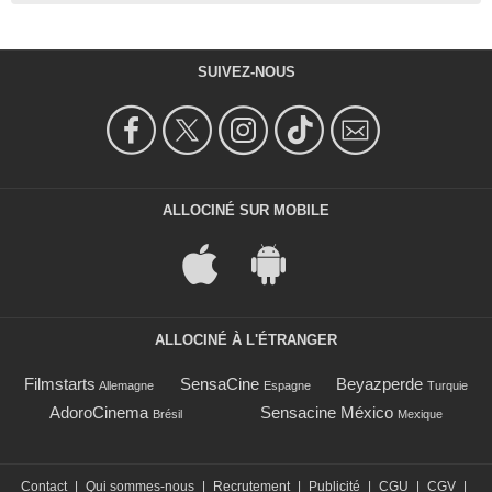
SUIVEZ-NOUS
ALLOCINÉ SUR MOBILE
ALLOCINÉ À L'ÉTRANGER
Filmstarts
SensaCine
Beyazperde
Allemagne
Espagne
Turquie
AdoroCinema
Sensacine México
Brésil
Mexique
Contact
|
Qui sommes-nous
|
Recrutement
|
Publicité
|
CGU
|
CGV
|