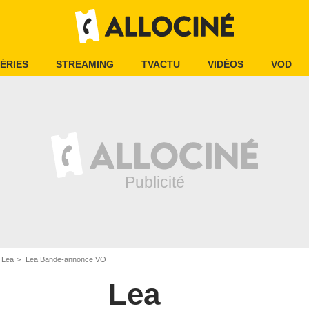
ÉRIES
STREAMING
TVACTU
VIDÉOS
VOD
Lea
Lea Bande-annonce VO
Lea