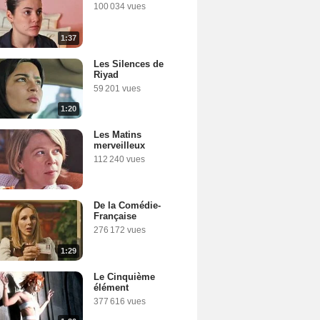
100 034 vues
1:37
Les Silences de
Riyad
59 201 vues
1:20
Les Matins
merveilleux
112 240 vues
De la Comédie-
Française
276 172 vues
1:29
Le Cinquième
élément
377 616 vues