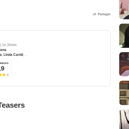
Partager
6
|
1h 35min
dana
a
,
Linda Caridi
,
Alessio Praticò
,
Mauro Conte
,
Matilde Piana
ateurs
,9
Teasers