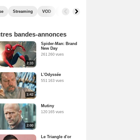
se
Streaming
VOD
Photos
Blu-Ray, DVD
Secrets de
tres bandes-annonces
Spider-Man: Brand
New Day
261 260 vues
2:33
L'Odyssée
551 163 vues
1:42
Mutiny
120 165 vues
2:00
Le Triangle d'or