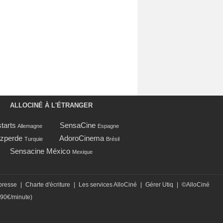
ALLOCINÉ À L'ÉTRANGER
tarts
SensaCine
Allemagne
Espagne
zperde
AdoroCinema
Turquie
Brésil
Sensacine México
Mexique
presse
|
Charte d'écriture
|
Les services AlloCiné
|
Gérer Utiq
|
©AlloCiné
,90€/minute)