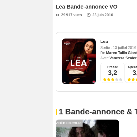
Lea Bande-annonce VO
29 917 vues
23 juin 2016
Lea
Sortie :
13 juillet 201
De
Marco Tullio Gior
Avec
Vanessa Scaler
Presse
Spect
3,2
3
1 Bande-annonce & 
VIDÉO EN COURS