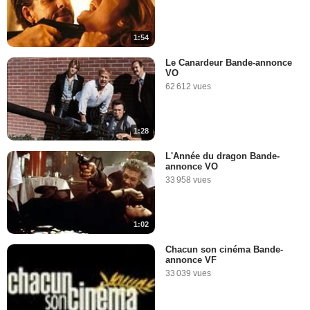
1:54
Le Canardeur Bande-annonce
VO
62 612 vues
1:28
L'Année du dragon Bande-
annonce VO
33 958 vues
1:02
Chacun son cinéma Bande-
annonce VF
33 039 vues