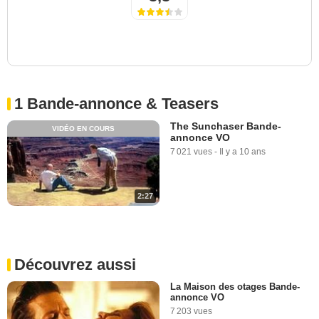
1 Bande-annonce & Teasers
The Sunchaser Bande-
VIDÉO EN COURS
annonce VO
7 021 vues
-
Il y a 10 ans
2:27
Découvrez aussi
La Maison des otages Bande-
annonce VO
7 203 vues