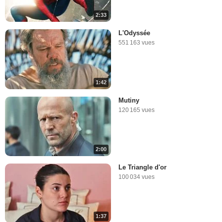
2:33
L'Odyssée
551 163 vues
1:42
Mutiny
120 165 vues
2:00
Le Triangle d'or
100 034 vues
1:37