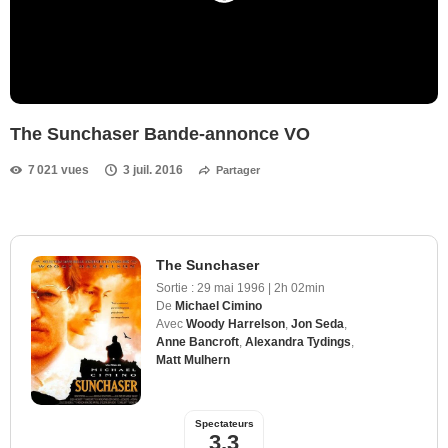
The Sunchaser Bande-annonce VO
7 021 vues
3 juil. 2016
Partager
The Sunchaser
Sortie :
29 mai 1996
|
2h 02min
De
Michael Cimino
Avec
Woody Harrelson
,
Jon Seda
,
Anne Bancroft
,
Alexandra Tydings
,
Matt Mulhern
Spectateurs
3,3