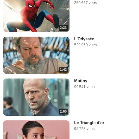
250 657 vues
2:33
L'Odyssée
529 969 vues
1:42
Mutiny
99 541 vues
2:00
Le Triangle d'or
95 723 vues