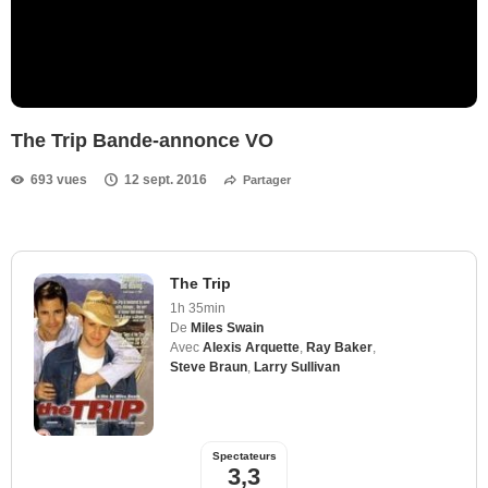
The Trip Bande-annonce VO
693 vues
12 sept. 2016
Partager
The Trip
1h 35min
De
Miles Swain
Avec
Alexis Arquette
,
Ray Baker
,
Steve Braun
,
Larry Sullivan
Spectateurs
3,3