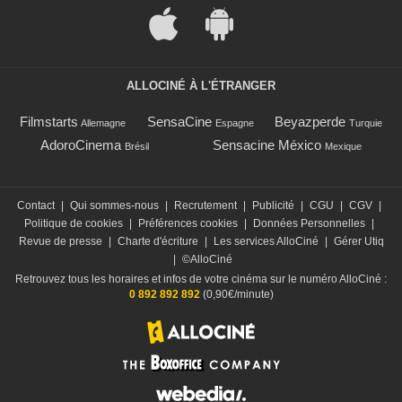
ALLOCINÉ À L'ÉTRANGER
Filmstarts
SensaCine
Beyazperde
Allemagne
Espagne
Turquie
AdoroCinema
Sensacine México
Brésil
Mexique
Contact
|
Qui sommes-nous
|
Recrutement
|
Publicité
|
CGU
|
CGV
|
Politique de cookies
|
Préférences cookies
|
Données Personnelles
|
Revue de presse
|
Charte d'écriture
|
Les services AlloCiné
|
Gérer Utiq
|
©AlloCiné
Retrouvez tous les horaires et infos de votre cinéma sur le numéro AlloCiné :
0 892 892 892
(0,90€/minute)