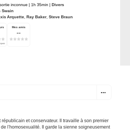
sortie inconnue
|
1h 35min
|
Divers
s Swain
xis Arquette
,
Ray Baker
,
Steve Braun
urs
Mes amis
--
tiques
républicain et conservateur. Il travaille à son premier
ifs de l'homosexualité. Il garde la sienne soigneusement