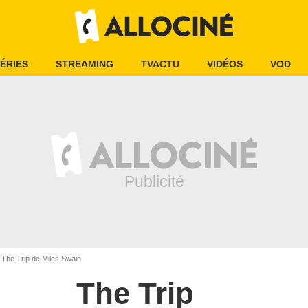
ÉRIES
STREAMING
TVACTU
VIDÉOS
VOD
The Trip de Miles Swain
The Trip