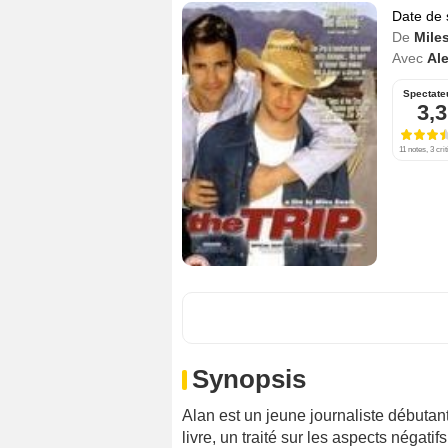
Date de 
De
Mile
Avec
Ale
Spectate
3,3
11 notes, 3 cri
Synopsis
Alan est un jeune journaliste débutant 
livre, un traité sur les aspects négat