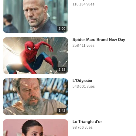
118 134 vues
2:00
Spider-Man: Brand New Day
258 411 vues
2:33
L'Odyssée
543 601 vues
1:42
Le Triangle d'or
98 766 vues