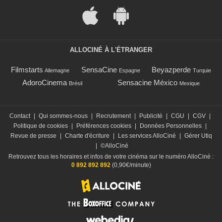
ALLOCINÉ À L'ÉTRANGER
Filmstarts
SensaCine
Beyazperde
Allemagne
Espagne
Turquie
AdoroCinema
Sensacine México
Brésil
Mexique
Contact
|
Qui sommes-nous
|
Recrutement
|
Publicité
|
CGU
|
CGV
|
Politique de cookies
|
Préférences cookies
|
Données Personnelles
|
Revue de presse
|
Charte d'écriture
|
Les services AlloCiné
|
Gérer Utiq
|
©AlloCiné
Retrouvez tous les horaires et infos de votre cinéma sur le numéro AlloCiné :
0 892 892 892
(0,90€/minute)