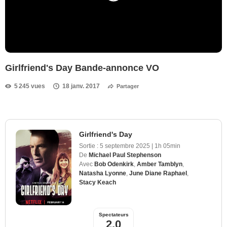
Girlfriend's Day Bande-annonce VO
5 245 vues
18 janv. 2017
Partager
Girlfriend's Day
Sortie :
5 septembre 2025
|
1h 05min
De
Michael Paul Stephenson
Avec
Bob Odenkirk
,
Amber Tamblyn
,
Natasha Lyonne
,
June Diane Raphael
,
Stacy Keach
Spectateurs
2,0