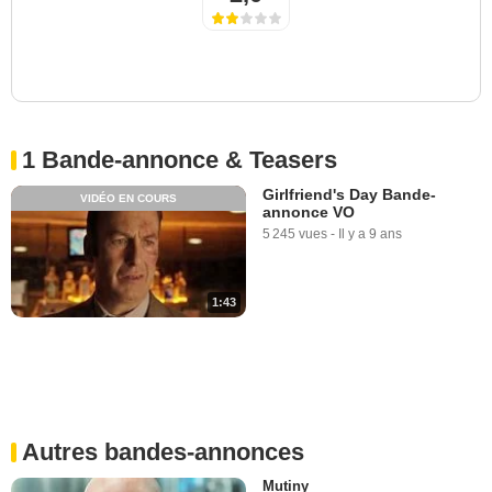
1 Bande-annonce & Teasers
Girlfriend's Day Bande-
VIDÉO EN COURS
annonce VO
5 245 vues
-
Il y a 9 ans
1:43
Autres bandes-annonces
Mutiny