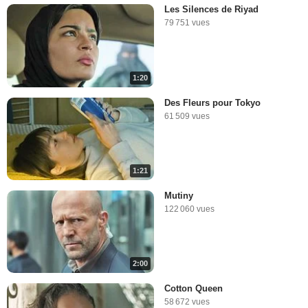
Les Silences de Riyad
79 751 vues
1:20
Des Fleurs pour Tokyo
61 509 vues
1:21
Mutiny
122 060 vues
2:00
Cotton Queen
58 672 vues