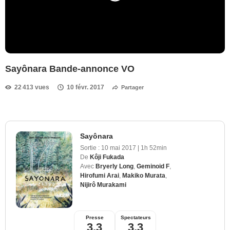
Sayônara Bande-annonce VO
22 413 vues
10 févr. 2017
Partager
Sayônara
Sortie :
10 mai 2017
|
1h 52min
De
Kôji Fukada
Avec
Bryerly Long
,
Geminoid F
,
Hirofumi Arai
,
Makiko Murata
,
Nijirô Murakami
Presse
Spectateurs
3,3
3,3