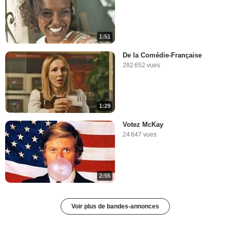
1:51
De la Comédie-Française
282 652 vues
1:29
Votez McKay
24 647 vues
2:55
Voir plus de bandes-annonces