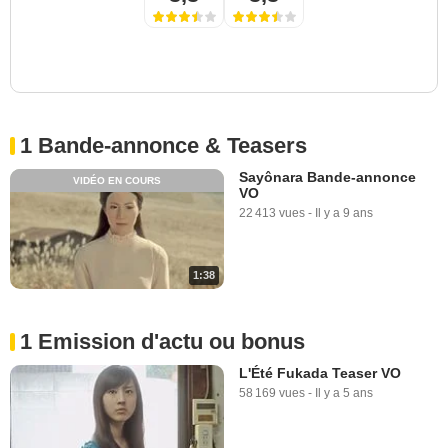
1 Bande-annonce & Teasers
Sayônara Bande-annonce
VIDÉO EN COURS
VO
22 413 vues
-
Il y a 9 ans
1:38
1 Emission d'actu ou bonus
L'Été Fukada Teaser VO
58 169 vues
-
Il y a 5 ans