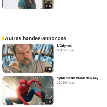
0:31
Autres bandes-annonces
L'Odyssée
564 643 vues
1:42
Spider-Man: Brand New Day
270 102 vues
2:33