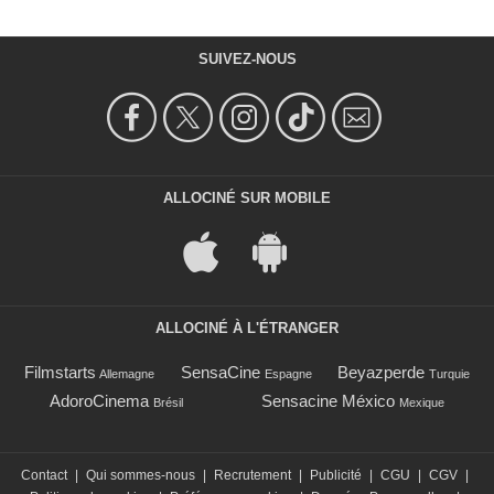
SUIVEZ-NOUS
ALLOCINÉ SUR MOBILE
ALLOCINÉ À L'ÉTRANGER
Filmstarts
SensaCine
Beyazperde
Allemagne
Espagne
Turquie
AdoroCinema
Sensacine México
Brésil
Mexique
Contact
|
Qui sommes-nous
|
Recrutement
|
Publicité
|
CGU
|
CGV
|