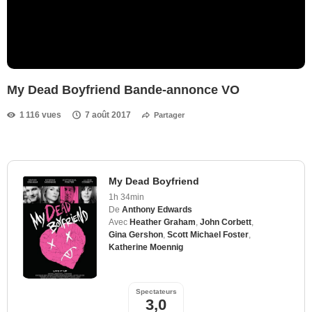
My Dead Boyfriend Bande-annonce VO
1 116 vues
7 août 2017
Partager
My Dead Boyfriend
1h 34min
De
Anthony Edwards
Avec
Heather Graham
,
John Corbett
,
Gina Gershon
,
Scott Michael Foster
,
Katherine Moennig
Spectateurs
3,0