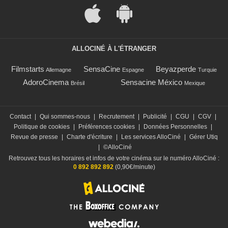
ALLOCINÉ À L'ÉTRANGER
Filmstarts
SensaCine
Beyazperde
Allemagne
Espagne
Turquie
AdoroCinema
Sensacine México
Brésil
Mexique
Contact
|
Qui sommes-nous
|
Recrutement
|
Publicité
|
CGU
|
CGV
|
Politique de cookies
|
Préférences cookies
|
Données Personnelles
|
Revue de presse
|
Charte d'écriture
|
Les services AlloCiné
|
Gérer Utiq
|
©AlloCiné
Retrouvez tous les horaires et infos de votre cinéma sur le numéro AlloCiné :
0 892 892 892
(0,90€/minute)