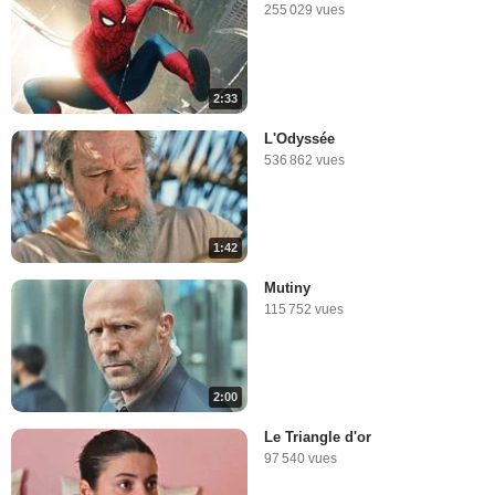
255 029 vues
2:33
L'Odyssée
536 862 vues
1:42
Mutiny
115 752 vues
2:00
Le Triangle d'or
97 540 vues