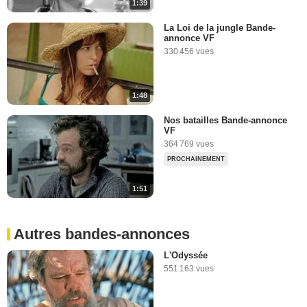
1:39
La Loi de la jungle Bande-
annonce VF
330 456 vues
1:48
Nos batailles Bande-annonce
VF
364 769 vues
PROCHAINEMENT
1:51
Autres bandes-annonces
L'Odyssée
551 163 vues