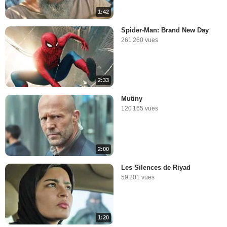
1:42
Spider-Man: Brand New Day
261 260 vues
2:33
Mutiny
120 165 vues
2:00
Les Silences de Riyad
59 201 vues
1:20