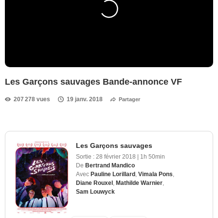
Les Garçons sauvages Bande-annonce VF
207 278 vues
19 janv. 2018
Partager
Les Garçons sauvages
Sortie :
28 février 2018
|
1h 50min
De
Bertrand Mandico
Avec
Pauline Lorillard
,
Vimala Pons
,
Diane Rouxel
,
Mathilde Warnier
,
Sam Louwyck