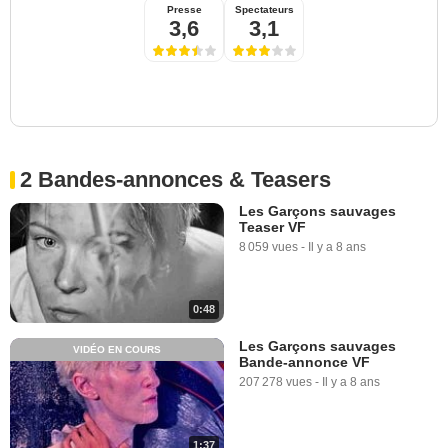
Presse
Spectateurs
3,6
3,1
2 Bandes-annonces & Teasers
Les Garçons sauvages
Teaser VF
8 059 vues
-
Il y a 8 ans
0:48
Les Garçons sauvages
VIDÉO EN COURS
Bande-annonce VF
207 278 vues
-
Il y a 8 ans
1:37