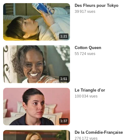
Des Fleurs pour Tokyo
39 917 vues
1:21
Cotton Queen
55 724 vues
1:51
Le Triangle d'or
100 034 vues
1:37
De la Comédie-Française
276 172 vues