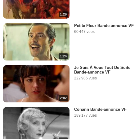
1:29
Petite Fleur Bande-annonce VF
60 447 vues
1:26
Je Suis À Vous Tout De Suite
Bande-annonce VF
222 985 vues
2:02
Conann Bande-annonce VF
189 177 vues