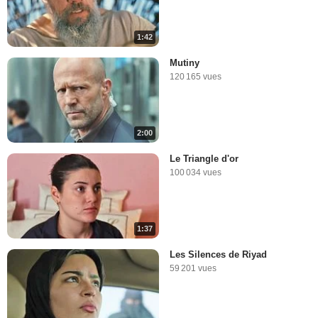
1:42
Mutiny
120 165 vues
2:00
Le Triangle d'or
100 034 vues
1:37
Les Silences de Riyad
59 201 vues