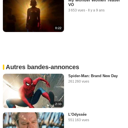
VO
3 653 vues
-
Il y a 9 ans
0:22
Autres bandes-annonces
Spider-Man: Brand New Day
261 260 vues
2:33
L'Odyssée
551 163 vues