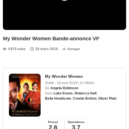
My Wonder Women Bande-annonce VF
4 876 vues
26 mars 2018
Partager
My Wonder Women
Sortie :
18 avril 2018
|
1h 48min
De
Angela Robinson
Avec
Luke Evans
,
Rebecca Hall
,
Bella Heathcote
,
Connie Britton
,
Oliver Platt
Presse
Spectateurs
2,6
3,7