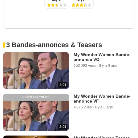
3 Bandes-annonces & Teasers
My Wonder Women Bande-
annonce VO
152 093 vues
-
Il y a 9 ans
2:01
My Wonder Women Bande-
VIDÉO EN COURS
annonce VF
4 876 vues
-
Il y a 8 ans
2:01
My Wonder Women Teaser