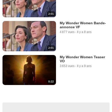
2:01
My Wonder Women Bande-
annonce VF
4 877 vues
-
Il y a 8 ans
2:01
My Wonder Women Teaser
VO
3 653 vues
-
Il y a 9 ans
0:22