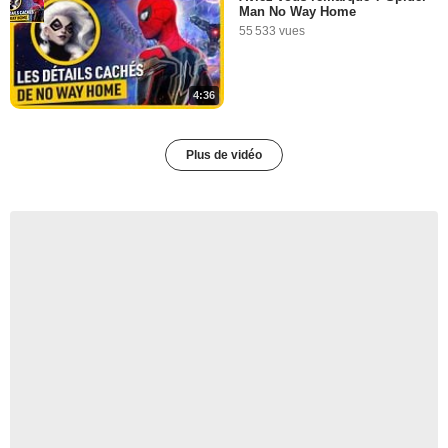
Man No Way Home
55 533 vues
4:36
Plus de vidéo