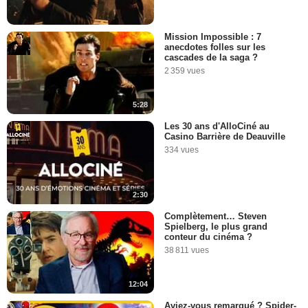
Mission Impossible : 7
anecdotes folles sur les
cascades de la saga ?
2 359 vues
5:28
Les 30 ans d'AlloCiné au
Casino Barrière de Deauville
334 vues
2:30
Complètement… Steven
Spielberg, le plus grand
conteur du cinéma ?
38 811 vues
12:04
Aviez-vous remarqué ? Spider-