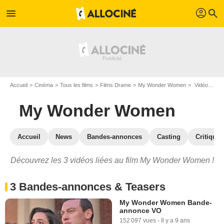
profil
menu
search
Accueil
Cinéma
Tous les films
Films Drame
My Wonder Women
Vidéos du film My Wonder Women
My Wonder Women
Accueil
News
Bandes-annonces
Casting
Critiques
Découvrez les 3 vidéos liées au film My Wonder Women !
3 Bandes-annonces & Teasers
My Wonder Women Bande-
annonce VO
152 097 vues
-
Il y a 9 ans