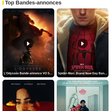
Top Bandes-annonces
L'Odyssée Bande-annonce VO STFR
Spider-Man: Brand New Day Bande-annonce VO STFR