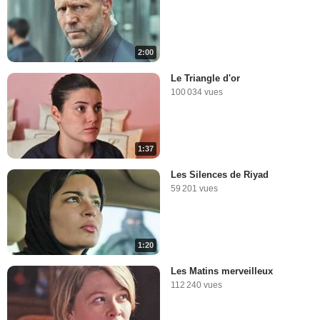
2:00
Le Triangle d'or
100 034 vues
1:37
Les Silences de Riyad
59 201 vues
1:20
Les Matins merveilleux
112 240 vues