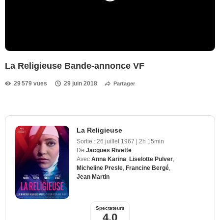
La Religieuse Bande-annonce VF
29 579 vues
29 juin 2018
Partager
La Religieuse
Sortie :
26 juillet 1967
|
2h 15min
De
Jacques Rivette
Avec
Anna Karina
,
Liselotte Pulver
,
Micheline Presle
,
Francine Bergé
,
Jean Martin
Spectateurs
4,0