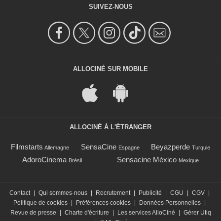
SUIVEZ-NOUS
ALLOCINÉ SUR MOBILE
ALLOCINÉ À L'ÉTRANGER
Filmstarts
SensaCine
Beyazperde
Allemagne
Espagne
Turquie
AdoroCinema
Sensacine México
Brésil
Mexique
Contact
|
Qui sommes-nous
|
Recrutement
|
Publicité
|
CGU
|
CGV
|
Politique de cookies
|
Préférences cookies
|
Données Personnelles
|
Revue de presse
|
Charte d'écriture
|
Les services AlloCiné
|
Gérer Utiq