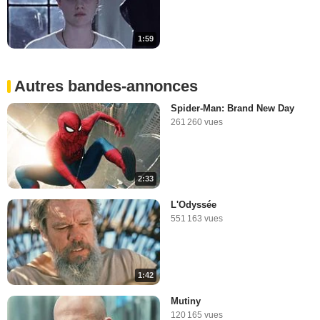
1:59
Autres bandes-annonces
Spider-Man: Brand New Day
261 260 vues
2:33
L'Odyssée
551 163 vues
1:42
Mutiny
120 165 vues