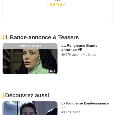
1 Bande-annonce & Teasers
La Religieuse Bande-
VIDÉO EN COURS
annonce VF
29 579 vues
-
Il y a 8 ans
1:33
Découvrez aussi
La Religieuse Bande-annonce
VF
433 738 vues