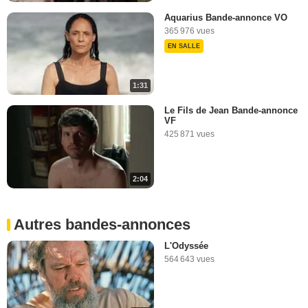
Aquarius Bande-annonce VO
365 976 vues
EN SALLE
1:31
Le Fils de Jean Bande-annonce
VF
425 871 vues
2:04
Autres bandes-annonces
L'Odyssée
564 643 vues