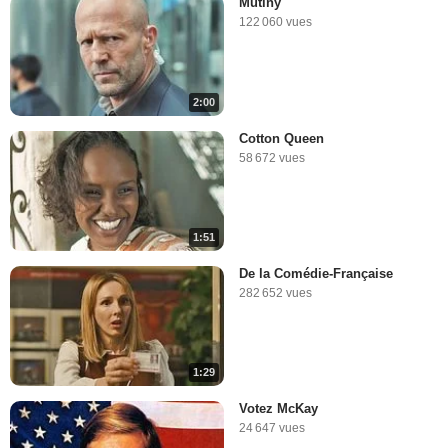
Mutiny
122 060 vues
2:00
Cotton Queen
58 672 vues
1:51
De la Comédie-Française
282 652 vues
1:29
Votez McKay
24 647 vues