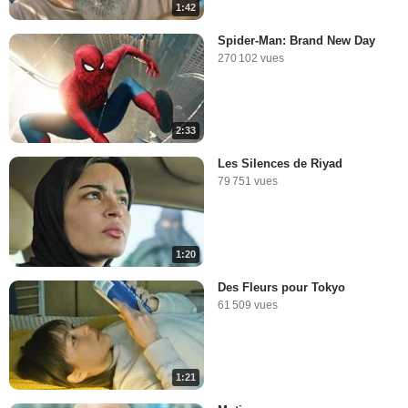
1:42
Spider-Man: Brand New Day
270 102 vues
2:33
Les Silences de Riyad
79 751 vues
1:20
Des Fleurs pour Tokyo
61 509 vues
1:21