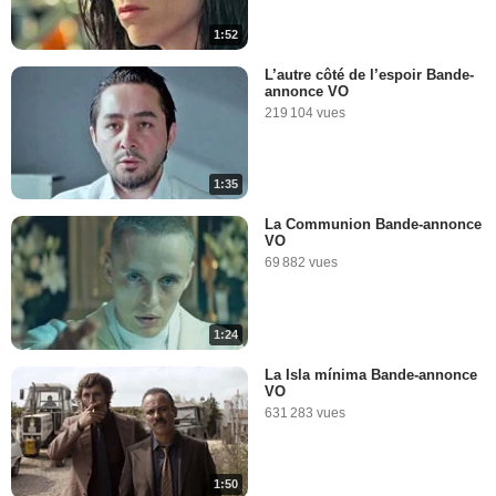
1:52
L’autre côté de l’espoir Bande-
annonce VO
219 104 vues
1:35
La Communion Bande-annonce
VO
69 882 vues
1:24
La Isla mínima Bande-annonce
VO
631 283 vues
1:50