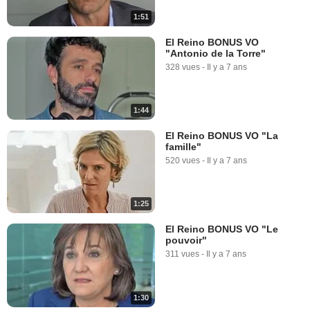
1:51
El Reino BONUS VO
"Antonio de la Torre"
328 vues
-
Il y a 7 ans
1:44
El Reino BONUS VO "La
famille"
520 vues
-
Il y a 7 ans
1:25
El Reino BONUS VO "Le
pouvoir"
311 vues
-
Il y a 7 ans
1:30