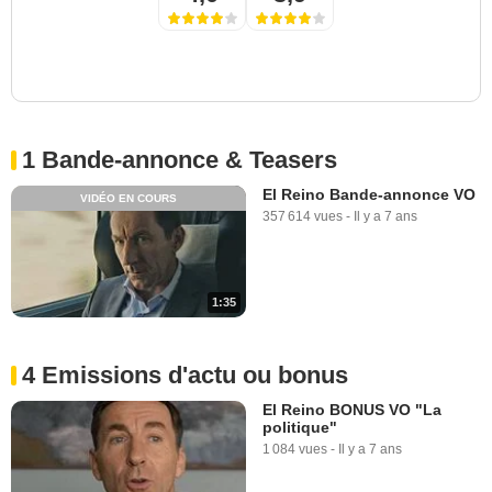
1 Bande-annonce & Teasers
El Reino Bande-annonce VO
VIDÉO EN COURS
357 614 vues
-
Il y a 7 ans
1:35
4 Emissions d'actu ou bonus
El Reino BONUS VO "La
politique"
1 084 vues
-
Il y a 7 ans