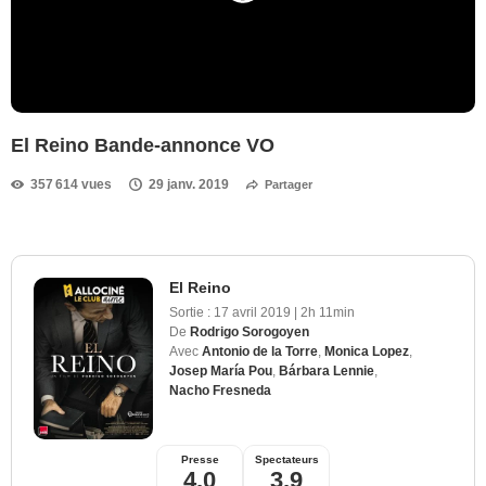
El Reino Bande-annonce VO
357 614 vues
29 janv. 2019
Partager
El Reino
Sortie :
17 avril 2019
|
2h 11min
De
Rodrigo Sorogoyen
Avec
Antonio de la Torre
,
Monica Lopez
,
Josep María Pou
,
Bárbara Lennie
,
Nacho Fresneda
Presse
Spectateurs
4,0
3,9