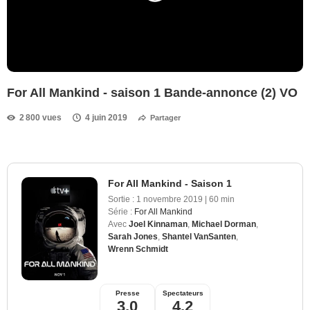
For All Mankind - saison 1 Bande-annonce (2) VO
2 800 vues
4 juin 2019
Partager
For All Mankind - Saison 1
Sortie :
1 novembre 2019
|
60 min
Série :
For All Mankind
Avec
Joel Kinnaman
,
Michael Dorman
,
Sarah Jones
,
Shantel VanSanten
,
Wrenn Schmidt
Presse
Spectateurs
3,0
4,2