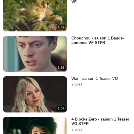
VF
1:02
Chouchou - saison 1 Bande-
annonce VF STFR
1:16
War - saison 1 Teaser VO
2 vues
1:07
4 Blocks Zero - saison 1 Teaser
VO STFR
2 vues