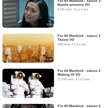
For All Mankind - saison 3
Bande-annonce VO
8 283 vues
-
Il y a 4 ans
1:58
For All Mankind - saison 3
Teaser VO
508 vues
-
Il y a 4 ans
0:38
For All Mankind - saison 2
Making Of VO
11 200 vues
-
Il y a 5 ans
2:50
For All Mankind - saison 2