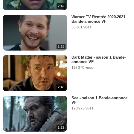
2:42
Warner TV Rentrée 2020-2021
Bande-annonce VF
50 301 vues
1:13
Dark Matter - saison 1 Bande-
annonce VF
118 370 vues
2:46
See - saison 1 Bande-annonce
VF
128 975 vues
2:29