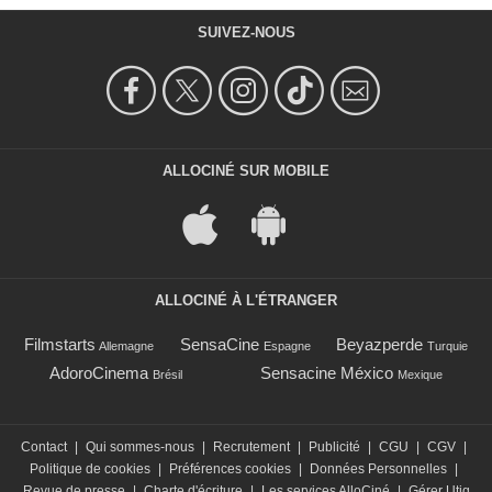
SUIVEZ-NOUS
ALLOCINÉ SUR MOBILE
ALLOCINÉ À L'ÉTRANGER
Filmstarts
SensaCine
Beyazperde
Allemagne
Espagne
Turquie
AdoroCinema
Sensacine México
Brésil
Mexique
Contact
|
Qui sommes-nous
|
Recrutement
|
Publicité
|
CGU
|
CGV
|
Politique de cookies
|
Préférences cookies
|
Données Personnelles
|
Revue de presse
|
Charte d'écriture
|
Les services AlloCiné
|
Gérer Utiq