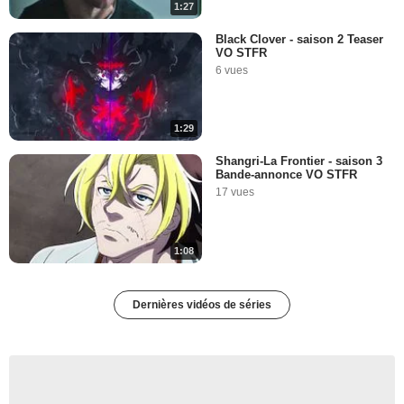
1:27
Black Clover - saison 2 Teaser
VO STFR
6 vues
1:29
Shangri-La Frontier - saison 3
Bande-annonce VO STFR
17 vues
1:08
Dernières vidéos de séries