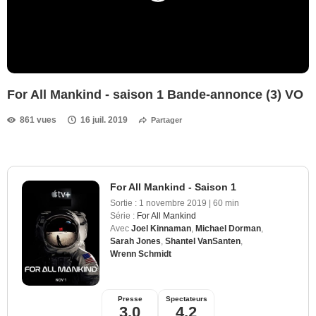
For All Mankind - saison 1 Bande-annonce (3) VO
861 vues
16 juil. 2019
Partager
For All Mankind - Saison 1
Sortie :
1 novembre 2019
|
60 min
Série :
For All Mankind
Avec
Joel Kinnaman
,
Michael Dorman
,
Sarah Jones
,
Shantel VanSanten
,
Wrenn Schmidt
Presse
Spectateurs
3,0
4,2