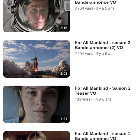
Bande-annonce VO
3 760 vues
-
Il y a 5 ans
2:16
For All Mankind - saison 2
Bande-annonce (2) VO
2 504 vues
-
Il y a 6 ans
1:01
For All Mankind - Saison 2
Teaser VO
433 vues
-
Il y a 6 ans
1:11
For All Mankind - saison 1
Bande-annonce VO