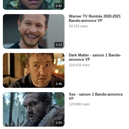
2:42
Warner TV Rentrée 2020-2021
Bande-annonce VF
50 325 vues
1:13
Dark Matter - saison 1 Bande-
annonce VF
118 428 vues
2:46
See - saison 1 Bande-annonce
VF
128 990 vues
2:29