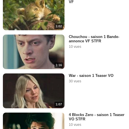
VF
1:02
Chouchou - saison 1 Bande-
annonce VF STFR
10 vues
1:16
War - saison 1 Teaser VO
30 vues
1:07
4 Blocks Zero - saison 1 Teaser
VO STFR
10 vues