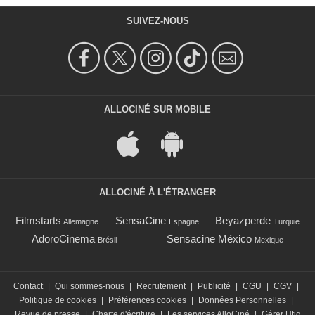
SUIVEZ-NOUS
ALLOCINÉ SUR MOBILE
ALLOCINÉ À L'ÉTRANGER
Filmstarts
SensaCine
Beyazperde
Allemagne
Espagne
Turquie
AdoroCinema
Sensacine México
Brésil
Mexique
Contact
|
Qui sommes-nous
|
Recrutement
|
Publicité
|
CGU
|
CGV
|
Politique de cookies
|
Préférences cookies
|
Données Personnelles
|
Revue de presse
|
Charte d'écriture
|
Les services AlloCiné
|
Gérer Utiq