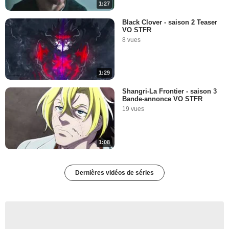
1:27
Black Clover - saison 2 Teaser
VO STFR
8 vues
1:29
Shangri-La Frontier - saison 3
Bande-annonce VO STFR
19 vues
1:08
Dernières vidéos de séries