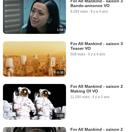
For All Mankind - saison 3
Bande-annonce VO
8 284 vues
-
Il y a 4 ans
1:58
For All Mankind - saison 3
Teaser VO
508 vues
-
Il y a 4 ans
0:38
For All Mankind - saison 2
Making Of VO
11 200 vues
-
Il y a 5 ans
2:50
For All Mankind - saison 2