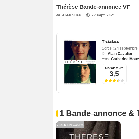
Thérèse Bande-annonce VF
4 668 vues
27 sept. 2021
Thérèse
Sortie :
24 septembre
De
Alain Cavalier
Avec
Catherine Mouc
Spectateurs
3,5
1 Bande-annonce & 
VIDÉO EN COURS