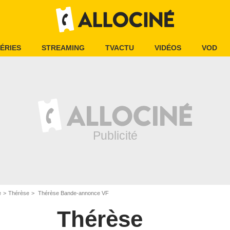
ÉRIES
STREAMING
TVACTU
VIDÉOS
VOD
e
Thérèse
Thérèse Bande-annonce VF
Thérèse