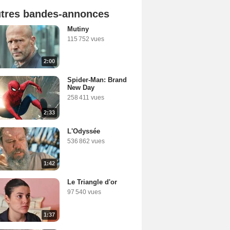
tres bandes-annonces
Mutiny
115 752 vues
2:00
Spider-Man: Brand
New Day
258 411 vues
2:33
L'Odyssée
536 862 vues
1:42
Le Triangle d'or
97 540 vues
1:37