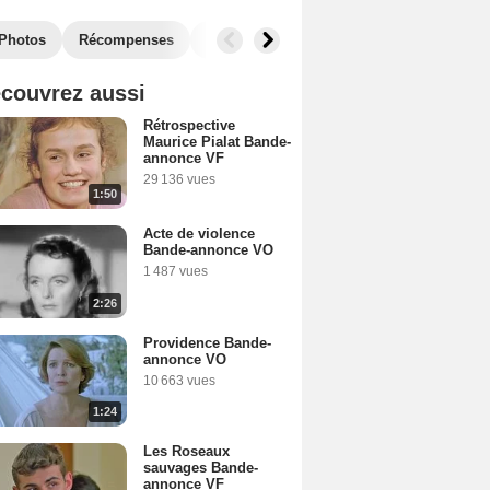
Photos
Récompenses
Films similaires
couvrez aussi
Rétrospective
Maurice Pialat Bande-
annonce VF
29 136 vues
1:50
Acte de violence
Bande-annonce VO
1 487 vues
2:26
Providence Bande-
annonce VO
10 663 vues
1:24
Les Roseaux
sauvages Bande-
annonce VF