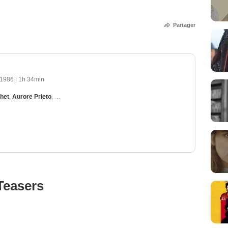
Partager
 1986
|
1h 34min
het
,
Aurore Prieto
,
Sylvie Habault
,
Guislaine Mona
,
Clémence Massart
Teasers