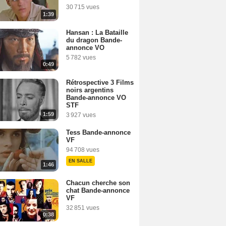
30 715 vues
1:39
Hansan : La Bataille
du dragon Bande-
annonce VO
5 782 vues
0:49
Rétrospective 3 Films
noirs argentins
Bande-annonce VO
STF
1:59
3 927 vues
Tess Bande-annonce
VF
94 708 vues
EN SALLE
1:46
Chacun cherche son
chat Bande-annonce
VF
32 851 vues
0:38