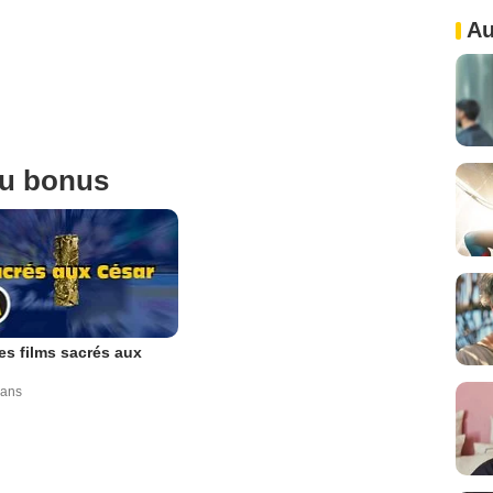
Au
ou bonus
es films sacrés aux
 ans