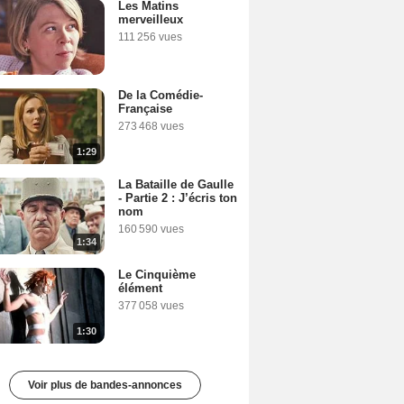
Les Matins
merveilleux
111 256 vues
De la Comédie-
Française
273 468 vues
1:29
La Bataille de Gaulle
- Partie 2 : J’écris ton
nom
160 590 vues
1:34
Le Cinquième
élément
377 058 vues
1:30
Voir plus de bandes-annonces