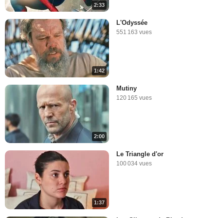
2:33
L'Odyssée
551 163 vues
1:42
Mutiny
120 165 vues
2:00
Le Triangle d'or
100 034 vues
1:37