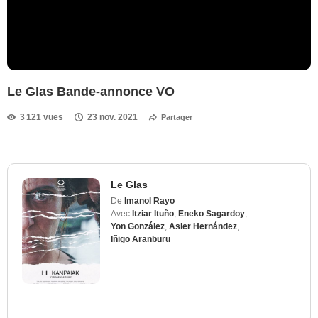
Le Glas Bande-annonce VO
3 121 vues
23 nov. 2021
Partager
Le Glas
De
Imanol Rayo
Avec
Itziar Ituño
,
Eneko Sagardoy
,
Yon González
,
Asier Hernández
,
Iñigo Aranburu