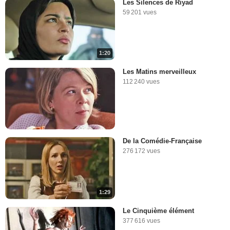
Les Silences de Riyad
59 201 vues
1:20
Les Matins merveilleux
112 240 vues
De la Comédie-Française
276 172 vues
1:29
Le Cinquième élément
377 616 vues