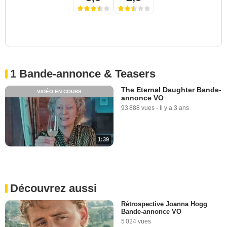
1 Bande-annonce & Teasers
The Eternal Daughter Bande-
VIDÉO EN COURS
annonce VO
93 888 vues
-
Il y a 3 ans
1:39
Découvrez aussi
Rétrospective Joanna Hogg
Bande-annonce VO
5 024 vues