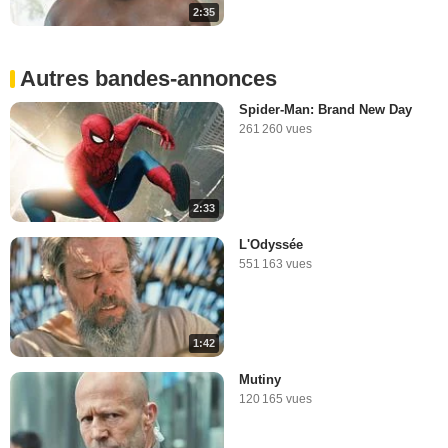
2:35
Autres bandes-annonces
Spider-Man: Brand New Day
261 260 vues
2:33
L'Odyssée
551 163 vues
1:42
Mutiny
120 165 vues