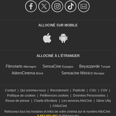
ALLOCINÉ SUR MOBILE
ALLOCINÉ À L'ÉTRANGER
Filmstarts
SensaCine
Beyazperde
Allemagne
Espagne
Turquie
AdoroCinema
Sensacine México
Brésil
Mexique
Contact
|
Qui sommes-nous
|
Recrutement
|
Publicité
|
CGU
|
CGV
|
Politique de cookies
|
Préférences cookies
|
Données Personnelles
|
Revue de presse
|
Charte d'écriture
|
Les services AlloCiné
|
Gérer Utiq
|
©AlloCiné
Retrouvez tous les horaires et infos de votre cinéma sur le numéro AlloCiné :
0 892 892 892
(0,90€/minute)