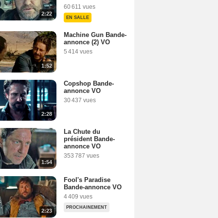
60 611 vues
2:22
EN SALLE
Machine Gun Bande-
annonce (2) VO
5 414 vues
1:52
Copshop Bande-
annonce VO
30 437 vues
2:28
La Chute du
président Bande-
annonce VO
353 787 vues
1:54
Fool's Paradise
Bande-annonce VO
4 409 vues
PROCHAINEMENT
2:23