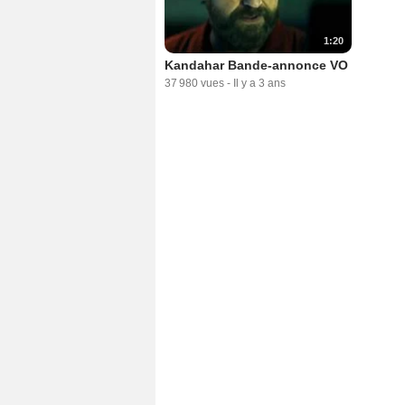
1:20
Kandahar Bande-annonce VO
37 980 vues
-
Il y a 3 ans