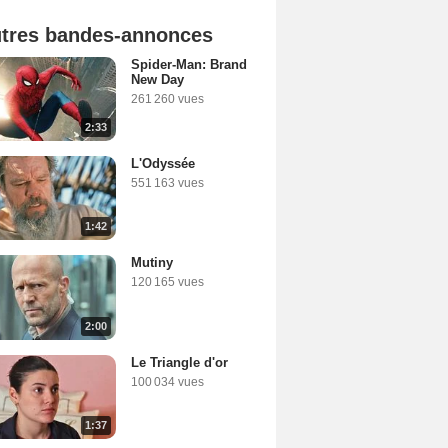
tres bandes-annonces
Spider-Man: Brand
New Day
261 260 vues
2:33
L'Odyssée
551 163 vues
1:42
Mutiny
120 165 vues
2:00
Le Triangle d'or
100 034 vues
1:37