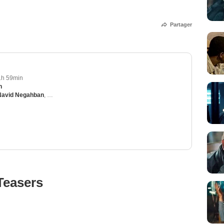
Partager
1h 59min
h
Navid Negahban
,
Travis Fimmel
,
Ali Fazal
,
Tom Rhys Harries
Teasers