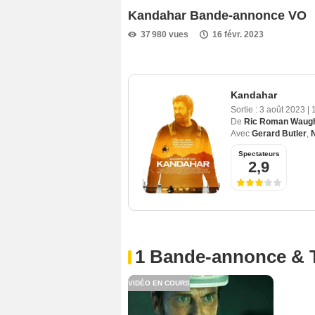
Kandahar Bande-annonce VO
37 980 vues
16 févr. 2023
Kandahar
Sortie :
3 août 2023
|
De
Ric Roman Waug
Avec
Gerard Butler
,
Spectateurs
2,9
1 Bande-annonce & 
VIDÉO EN COURS