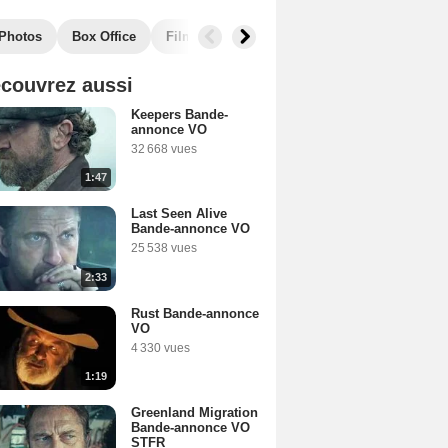
Photos
Box Office
Films similaires
couvrez aussi
Keepers Bande-
annonce VO
32 668 vues
1:47
Last Seen Alive
Bande-annonce VO
25 538 vues
2:33
Rust Bande-annonce
VO
4 330 vues
1:19
Greenland Migration
Bande-annonce VO
STFR