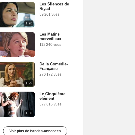
Les Silences de
Riyad
59 201 vues
1:20
Les Matins
merveilleux
112 240 vues
De la Comédie-
Française
276 172 vues
1:29
Le Cinquième
élément
377 616 vues
1:30
Voir plus de bandes-annonces