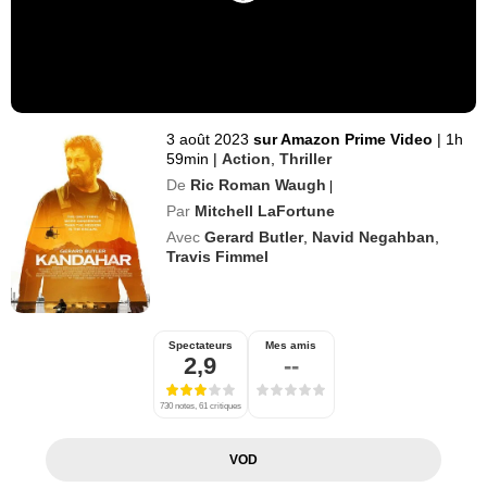
3 août 2023
sur Amazon Prime Video
|
1h
59min
|
Action
,
Thriller
De
Ric Roman Waugh
|
Par
Mitchell LaFortune
Avec
Gerard Butler
,
Navid Negahban
,
Travis Fimmel
Spectateurs
Mes amis
2,9
--
730 notes, 61 critiques
VOD