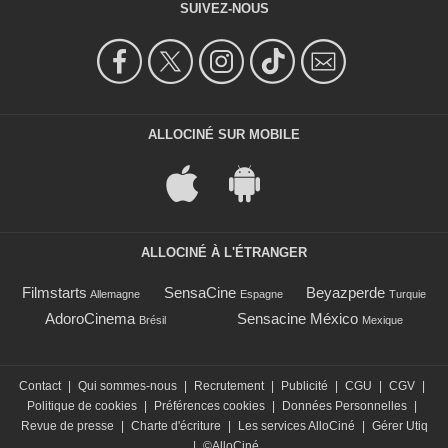
SUIVEZ-NOUS
ALLOCINÉ SUR MOBILE
ALLOCINÉ À L'ÉTRANGER
Filmstarts
SensaCine
Beyazperde
Allemagne
Espagne
Turquie
AdoroCinema
Sensacine México
Brésil
Mexique
Contact
|
Qui sommes-nous
|
Recrutement
|
Publicité
|
CGU
|
CGV
|
Politique de cookies
|
Préférences cookies
|
Données Personnelles
|
Revue de presse
|
Charte d'écriture
|
Les services AlloCiné
|
Gérer Utiq
|
©AlloCiné