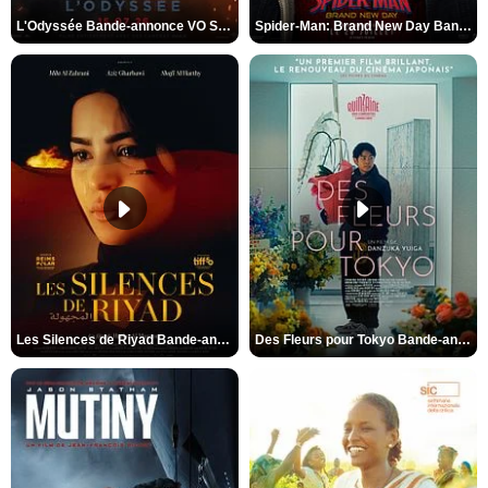
L'Odyssée Bande-annonce VO STFR
Spider-Man: Brand New Day Bande-annonce VO STFR
Les Silences de Riyad Bande-annonce VO STFR
Des Fleurs pour Tokyo Bande-annonce VO STFR