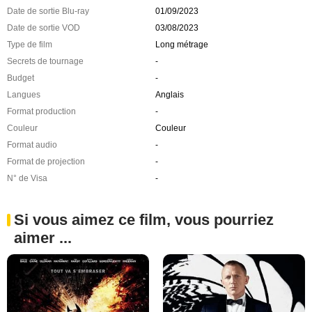
Date de sortie Blu-ray
01/09/2023
Date de sortie VOD
03/08/2023
Type de film
Long métrage
Secrets de tournage
-
Budget
-
Langues
Anglais
Format production
-
Couleur
Couleur
Format audio
-
Format de projection
-
N° de Visa
-
Si vous aimez ce film, vous pourriez
aimer ...