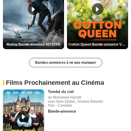
Mutiny Bande-annonce VO STFR
Cotton Queen Bande-annonce VO STFR
Bandes-annonces à ne pas manquer
Films Prochainement au Cinéma
Tombé du ciel
de Mohamed Hamidi
avec Ilyes Djadel, Josiane Balasko
Film - Comédie
Bande-annonce