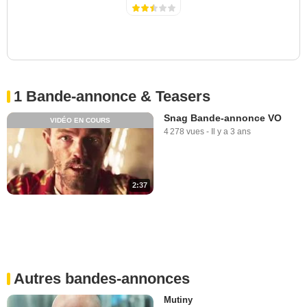
1 Bande-annonce & Teasers
Snag Bande-annonce VO
VIDÉO EN COURS
4 278 vues
-
Il y a 3 ans
2:37
Autres bandes-annonces
Mutiny