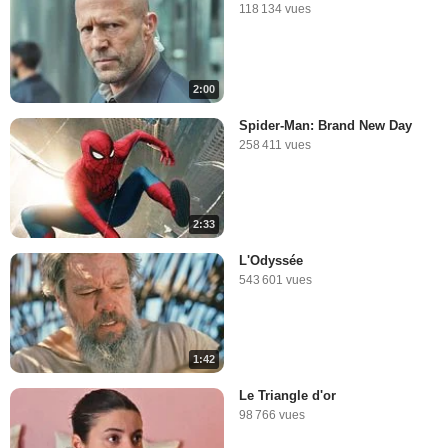
118 134 vues
2:00
Spider-Man: Brand New Day
258 411 vues
2:33
L'Odyssée
543 601 vues
1:42
Le Triangle d'or
98 766 vues