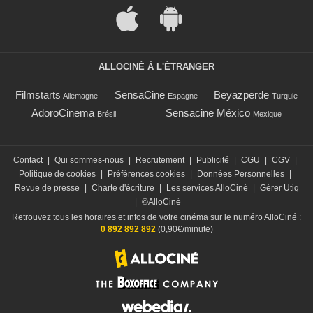
ALLOCINÉ À L'ÉTRANGER
Filmstarts
SensaCine
Beyazperde
Allemagne
Espagne
Turquie
AdoroCinema
Sensacine México
Brésil
Mexique
Contact
|
Qui sommes-nous
|
Recrutement
|
Publicité
|
CGU
|
CGV
|
Politique de cookies
|
Préférences cookies
|
Données Personnelles
|
Revue de presse
|
Charte d'écriture
|
Les services AlloCiné
|
Gérer Utiq
|
©AlloCiné
Retrouvez tous les horaires et infos de votre cinéma sur le numéro AlloCiné :
0 892 892 892
(0,90€/minute)