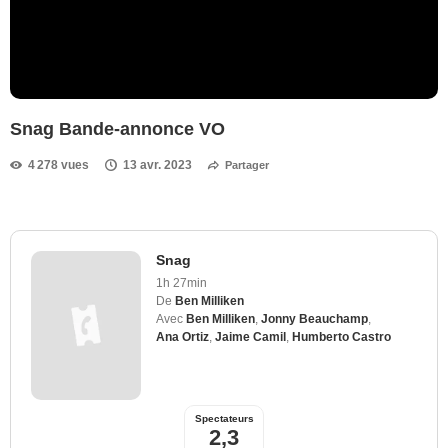
Snag Bande-annonce VO
4 278 vues
13 avr. 2023
Partager
Snag
1h 27min
De
Ben Milliken
Avec
Ben Milliken
,
Jonny Beauchamp
,
Ana Ortiz
,
Jaime Camil
,
Humberto Castro
Spectateurs
2,3