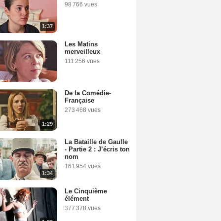
98 766 vues
1:37
Les Matins
merveilleux
111 256 vues
De la Comédie-
Française
273 468 vues
1:29
La Bataille de Gaulle
- Partie 2 : J’écris ton
nom
161 954 vues
1:34
Le Cinquième
élément
377 378 vues