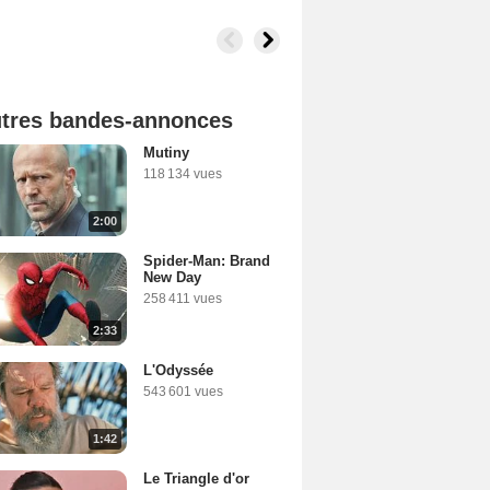
tres bandes-annonces
Mutiny
118 134 vues
2:00
Spider-Man: Brand
New Day
258 411 vues
2:33
L'Odyssée
543 601 vues
1:42
Le Triangle d'or