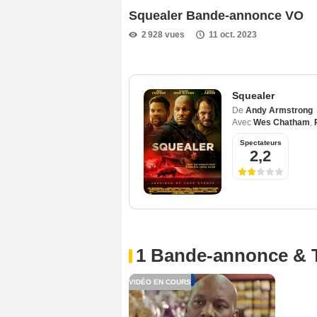
Squealer Bande-annonce VO
2 928 vues
11 oct. 2023
Squealer
De
Andy Armstrong
Avec
Wes Chatham
,
Spectateurs
2,2
1 Bande-annonce & 
VIDÉO EN COURS