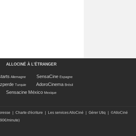
ALLOCINÉ À L'ÉTRANGER
tarts
SensaCine
Allemagne
Espagne
zperde
AdoroCinema
Turquie
Brésil
Sensacine México
Mexique
presse
|
Charte d'écriture
|
Les services AlloCiné
|
Gérer Utiq
|
©AlloCiné
,90€/minute)