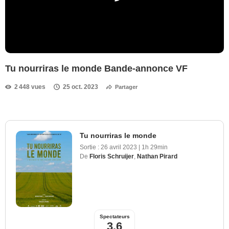
Tu nourriras le monde Bande-annonce VF
2 448 vues
25 oct. 2023
Partager
Tu nourriras le monde
Sortie :
26 avril 2023
|
1h 29min
De
Floris Schruijer
,
Nathan Pirard
Spectateurs
3,6