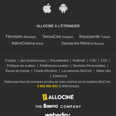
ALLOCINÉ À L'ÉTRANGER
Filmstarts
SensaCine
Beyazperde
Allemagne
Espagne
Turquie
AdoroCinema
Sensacine México
Brésil
Mexique
Contact
|
Qui sommes-nous
|
Recrutement
|
Publicité
|
CGU
|
CGV
|
Politique de cookies
|
Préférences cookies
|
Données Personnelles
|
Revue de presse
|
Charte d'écriture
|
Les services AlloCiné
|
Gérer Utiq
|
©AlloCiné
Retrouvez tous les horaires et infos de votre cinéma sur le numéro AlloCiné :
0 892 892 892
(0,90€/minute)