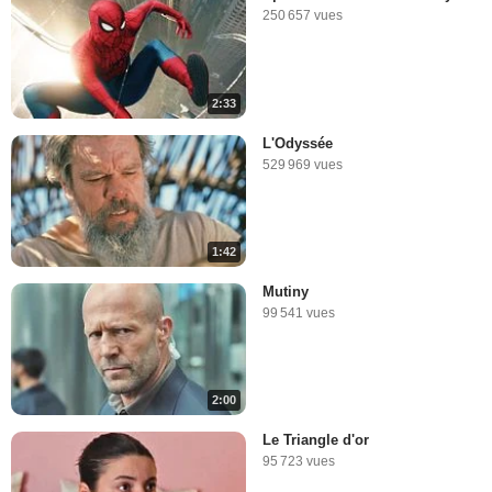
250 657 vues
2:33
L'Odyssée
529 969 vues
1:42
Mutiny
99 541 vues
2:00
Le Triangle d'or
95 723 vues