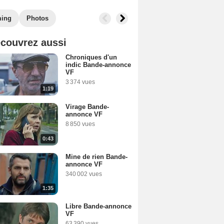
ming
Photos
couvrez aussi
Chroniques d'un
indic Bande-annonce
VF
3 374 vues
1:19
Virage Bande-
annonce VF
8 850 vues
0:43
Mine de rien Bande-
annonce VF
340 002 vues
1:35
Libre Bande-annonce
VF
63 390 vues