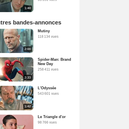
1:40
tres bandes-annonces
Mutiny
118 134 vues
2:00
Spider-Man: Brand
New Day
258 411 vues
2:33
L'Odyssée
543 601 vues
1:42
Le Triangle d'or
98 766 vues