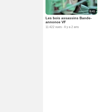
0:41
Les bois assassins Bande-
annonce VF
11 422 vues
-
Il y a 2 ans