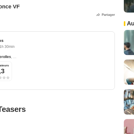
once VF
Partager
Au
ns
1h 30min
erolles
,
Soufiane Guerrab
,
Raïka Hazanavicius
,
Aurélien Vacher
,
David Ayala
ateurs
,3
Teasers