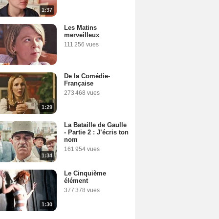
1:37
Les Matins
merveilleux
111 256 vues
De la Comédie-
Française
273 468 vues
1:29
La Bataille de Gaulle
- Partie 2 : J’écris ton
nom
161 954 vues
1:34
Le Cinquième
élément
377 378 vues
1:30