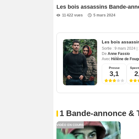
Les bois assassins Bande-ann
11 422 vues
5 mars 2024
Les bois assassi
Sortie :
9 mars 2024
|
De
Anne Fassio
Avec
Hélène de Foug
Presse
Spect
3,1
2
1 Bande-annonce & 
VIDÉO EN COURS