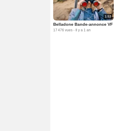
1:53
Belladone Bande-annonce VF
17 476 vues
-
Il y a 1 an