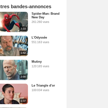
tres bandes-annonces
Spider-Man: Brand
New Day
261 260 vues
2:33
L'Odyssée
551 163 vues
1:42
Mutiny
120 165 vues
2:00
Le Triangle d'or
100 034 vues
1:37