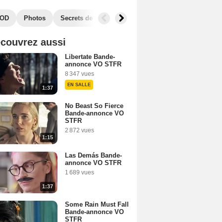
OD
Photos
Secrets de tournage
Box Office
couvrez aussi
Libertate Bande-
annonce VO STFR
8 347 vues
EN SALLE
1:37
No Beast So Fierce
Bande-annonce VO
STFR
2 872 vues
1:15
Las Demás Bande-
annonce VO STFR
1 689 vues
1:37
Some Rain Must Fall
Bande-annonce VO
STFR