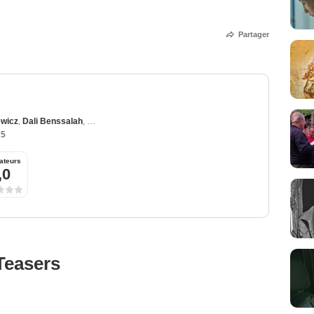
Partager
ewicz
,
Dali Benssalah
,
Daphne Patakia
,
Miou-Miou
,
Patrick Chesnais
25
ateurs
,0
Teasers