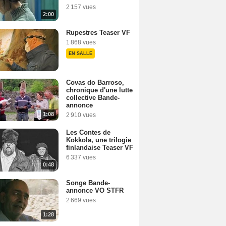
2 157 vues
2:00
Rupestres Teaser VF
1 868 vues
EN SALLE
Covas do Barroso,
chronique d'une lutte
collective Bande-
annonce
1:08
2 910 vues
Les Contes de
Kokkola, une trilogie
finlandaise Teaser VF
6 337 vues
0:48
Songe Bande-
annonce VO STFR
2 669 vues
1:28