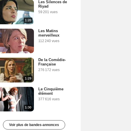
Les Silences de
Riyad
59 201 vues
1:20
Les Matins
merveilleux
112 240 vues
De la Comédie-
Française
276 172 vues
1:29
Le Cinquième
élément
377 616 vues
1:30
Voir plus de bandes-annonces