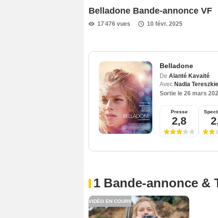
Belladone Bande-annonce VF
17 476 vues
10 févr. 2025
Belladone
De
Alanté Kavaité
Avec
Nadia Tereszki
Sortie le
26 mars 20
Presse
Spect
2,8
2
1 Bande-annonce & 
VIDÉO EN COURS