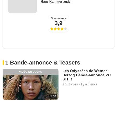
Hans Kammerlander
Spectateurs
3,9
1 Bande-annonce & Teasers
Les Odyssées de Werner
VIDÉO EN COURS
Herzog Bande-annonce VO
STFR
2 433 vues
-
Il y a 8 mois
1:35