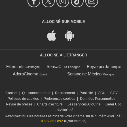
ALLOCINÉ SUR MOBILE
ALLOCINÉ À L'ÉTRANGER
Filmstarts
SensaCine
Beyazperde
Allemagne
Espagne
Turquie
AdoroCinema
Sensacine México
Brésil
Mexique
Contact
|
Qui sommes-nous
|
Recrutement
|
Publicité
|
CGU
|
CGV
|
Politique de cookies
|
Préférences cookies
|
Données Personnelles
|
Revue de presse
|
Charte d'écriture
|
Les services AlloCiné
|
Gérer Utiq
|
©AlloCiné
Retrouvez tous les horaires et infos de votre cinéma sur le numéro AlloCiné :
0 892 892 892
(0,90€/minute)