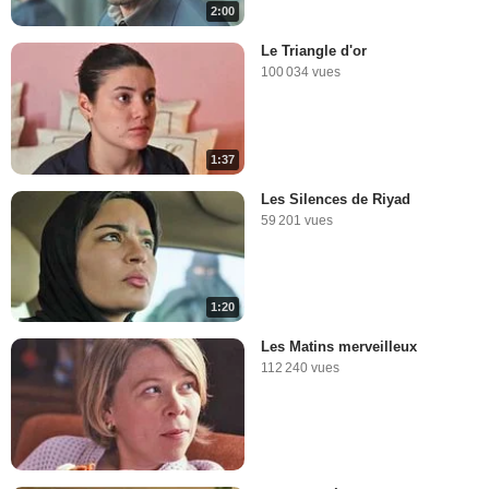
2:00
Le Triangle d'or
100 034 vues
1:37
Les Silences de Riyad
59 201 vues
1:20
Les Matins merveilleux
112 240 vues