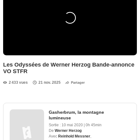
Les Odyssées de Werner Herzog Bande-annonce
VO STFR
2 433 vues
21 nov. 2025
Partager
Gasherbrum, la montagne
lumineuse
Sortie :
10 mai 2020
|
0h 45min
De
Werner Herzog
Avec
Reinhold Messner
,