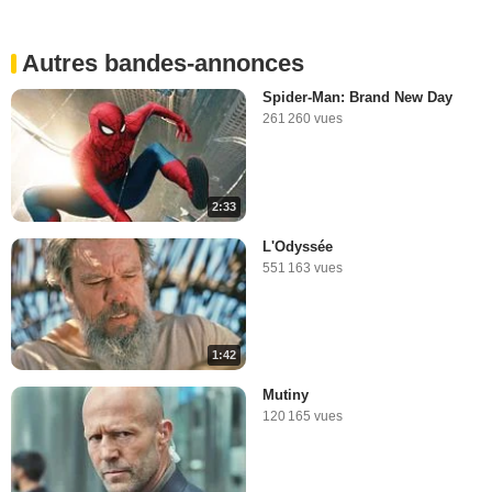
Autres bandes-annonces
Spider-Man: Brand New Day
261 260 vues
2:33
L'Odyssée
551 163 vues
1:42
Mutiny
120 165 vues