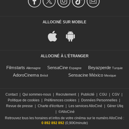
ALLOCINÉ SUR MOBILE
ALLOCINÉ À L'ÉTRANGER
Filmstarts
SensaCine
Beyazperde
Allemagne
Espagne
Turquie
AdoroCinema
Sensacine México
Brésil
Mexique
Contact
|
Qui sommes-nous
|
Recrutement
|
Publicité
|
CGU
|
CGV
|
Politique de cookies
|
Préférences cookies
|
Données Personnelles
|
Revue de presse
|
Charte d'écriture
|
Les services AlloCiné
|
Gérer Utiq
|
©AlloCiné
Retrouvez tous les horaires et infos de votre cinéma sur le numéro AlloCiné :
0 892 892 892
(0,90€/minute)