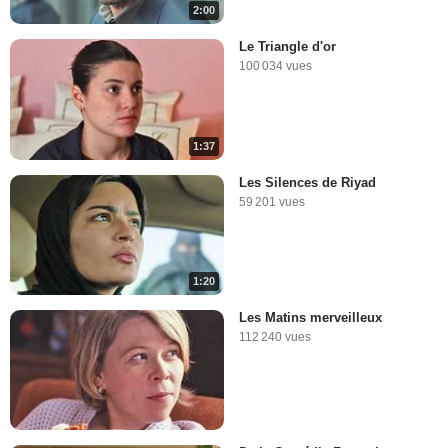
2:00
Le Triangle d'or
100 034 vues
1:37
Les Silences de Riyad
59 201 vues
1:20
Les Matins merveilleux
112 240 vues