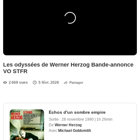
Les odyssées de Werner Herzog Bande-annonce
VO STFR
2 669 vues
5 févr. 2026
Partager
Echos d'un sombre empire
Sortie :
28 novembre 1990
|
1h 26min
De
Werner Herzog
Avec
Michael Goldsmith