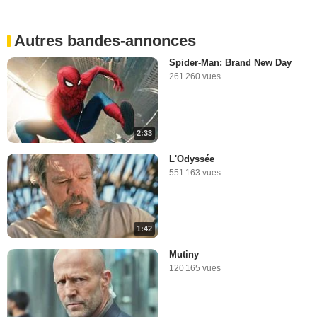
Autres bandes-annonces
Spider-Man: Brand New Day
261 260 vues
2:33
L'Odyssée
551 163 vues
1:42
Mutiny
120 165 vues