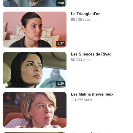
2:00
Le Triangle d'or
98 766 vues
1:37
Les Silences de Riyad
50 303 vues
1:20
Les Matins merveilleux
111 256 vues