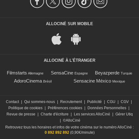
ALLOCINÉ SUR MOBILE
ALLOCINÉ À L'ÉTRANGER
Filmstarts
SensaCine
Beyazperde
Allemagne
Espagne
Turquie
AdoroCinema
Sensacine México
Brésil
Mexique
Contact
|
Qui sommes-nous
|
Recrutement
|
Publicité
|
CGU
|
CGV
|
Politique de cookies
|
Préférences cookies
|
Données Personnelles
|
Revue de presse
|
Charte d'écriture
|
Les services AlloCiné
|
Gérer Utiq
|
©AlloCiné
Retrouvez tous les horaires et infos de votre cinéma sur le numéro AlloCiné :
0 892 892 892
(0,90€/minute)