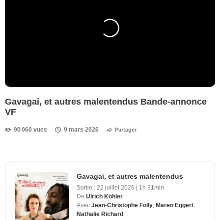
Gavagai, et autres malentendus Bande-annonce
VF
90 060 vues
9 mars 2026
Partager
Gavagai, et autres malentendus
Sortie :
22 juillet 2026
|
1h 31min
De
Ulrich Köhler
Avec
Jean-Christophe Folly
,
Maren Eggert
,
Nathalie Richard
,