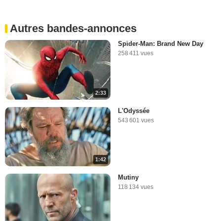
Autres bandes-annonces
Spider-Man: Brand New Day
258 411 vues
2:33
L'Odyssée
543 601 vues
1:42
Mutiny
118 134 vues