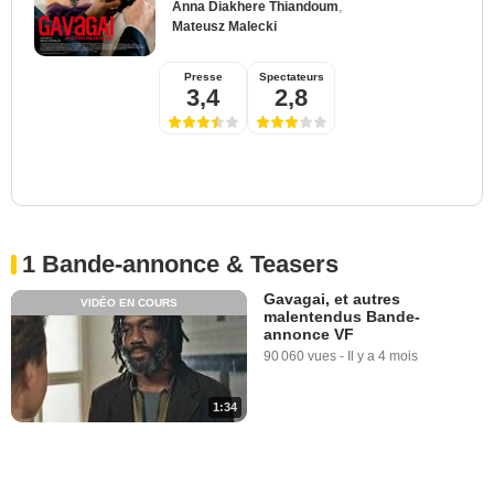
Anna Diakhere Thiandoum
,
Mateusz Malecki
Presse
Spectateurs
3,4
2,8
1 Bande-annonce & Teasers
Gavagai, et autres
VIDÉO EN COURS
malentendus Bande-
annonce VF
90 060 vues
-
Il y a 4 mois
1:34