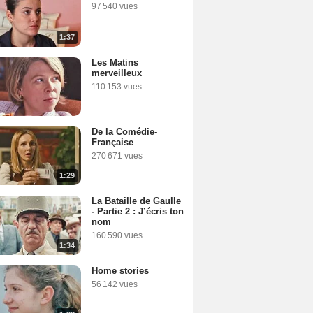
97 540 vues
1:37
Les Matins
merveilleux
110 153 vues
De la Comédie-
Française
270 671 vues
1:29
La Bataille de Gaulle
- Partie 2 : J’écris ton
nom
160 590 vues
1:34
Home stories
56 142 vues