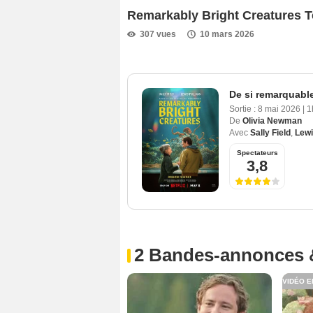
Remarkably Bright Creatures 
307 vues
10 mars 2026
De si remarquabl
Sortie :
8 mai 2026
|
1
De
Olivia Newman
Avec
Sally Field
,
Lewi
Spectateurs
3,8
2 Bandes-annonces 
VIDÉO E