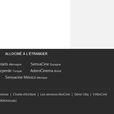
ALLOCINÉ À L'ÉTRANGER
tarts
SensaCine
Allemagne
Espagne
zperde
AdoroCinema
Turquie
Brésil
Sensacine México
Mexique
presse
|
Charte d'écriture
|
Les services AlloCiné
|
Gérer Utiq
|
©AlloCiné
,90€/minute)