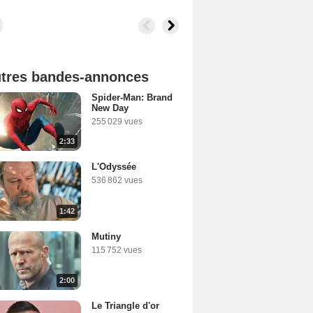
tres bandes-annonces
Spider-Man: Brand
New Day
255 029 vues
2:33
L'Odyssée
536 862 vues
1:42
Mutiny
115 752 vues
2:00
Le Triangle d'or