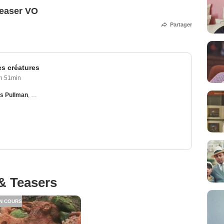
Teaser VO
Partager
es créatures
h 51min
s Pullman
,
Colm Meaney
,
Cheng Chen
,
Kathy Baker
& Teasers
N COURS