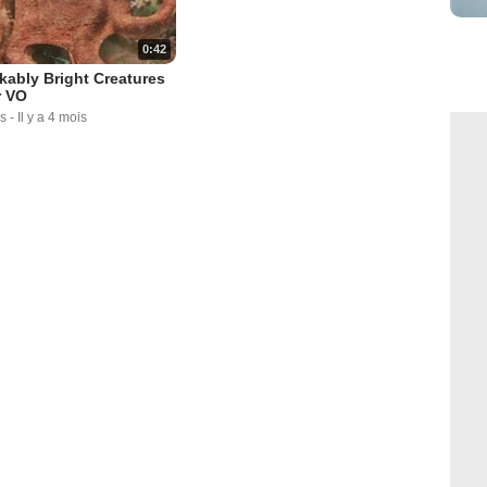
0:42
ably Bright Creatures
r VO
s
-
Il y a 4 mois