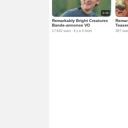
2:10
Remarkably Bright Creatures
Remark
Bande-annonce VO
Tease
17 642 vues
-
Il y a 3 mois
307 vue