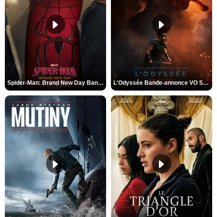
Spider-Man: Brand New Day Bande-annonce VO STFR
L'Odyssée Bande-annonce VO STFR