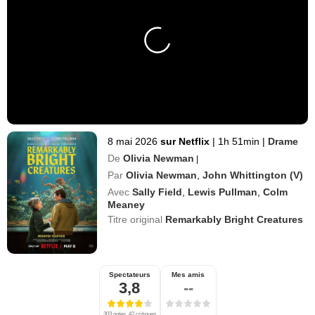
8 mai 2026
sur Netflix
|
1h 51min
|
Drame
De
Olivia Newman
|
Par
Olivia Newman
,
John Whittington (V)
Avec
Sally Field
,
Lewis Pullman
,
Colm
Meaney
Titre original
Remarkably Bright Creatures
Spectateurs
Mes amis
3,8
--
303 notes, 42 critiques