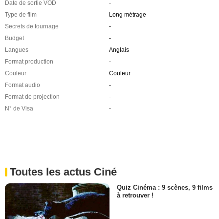
Date de sortie VOD
-
Type de film
Long métrage
Secrets de tournage
-
Budget
-
Langues
Anglais
Format production
-
Couleur
Couleur
Format audio
-
Format de projection
-
N° de Visa
-
Toutes les actus Ciné
Quiz Cinéma : 9 scènes, 9 films
à retrouver !