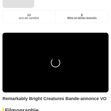
13
2
ans de carrière
films et séries tournés
Remarkably Bright Creatures Bande-annonce VO
Filmographie