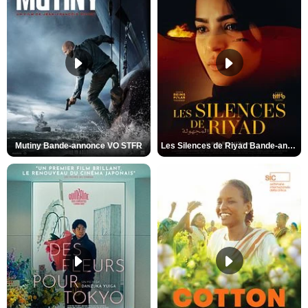
Mutiny Bande-annonce VO STFR
Les Silences de Riyad Bande-annonce VO STFR