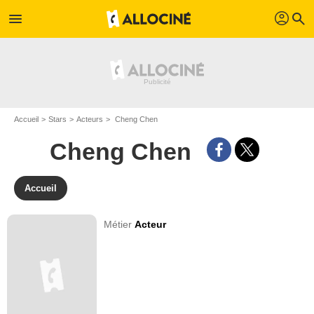
profil
menu
search
Accueil
Stars
Acteurs
Cheng Chen
Cheng Chen
Accueil
Métier
Acteur