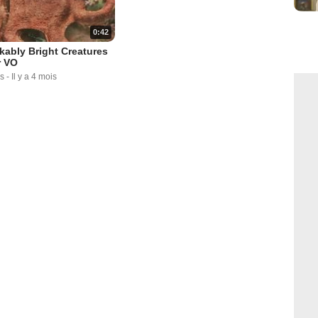
0:42
ably Bright Creatures
r VO
s
-
Il y a 4 mois