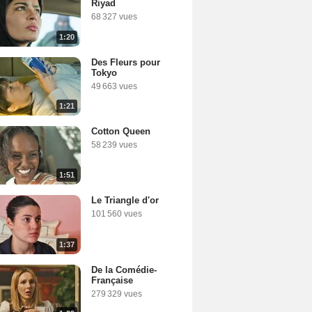
Riyad
68 327 vues
1:20
Des Fleurs pour
Tokyo
49 663 vues
1:21
Cotton Queen
58 239 vues
1:51
Le Triangle d'or
101 560 vues
1:37
De la Comédie-
Française
279 329 vues