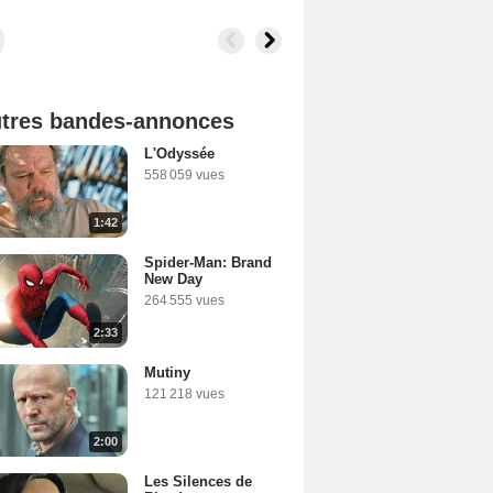
tres bandes-annonces
L'Odyssée
558 059 vues
1:42
Spider-Man: Brand
New Day
264 555 vues
2:33
Mutiny
121 218 vues
2:00
Les Silences de