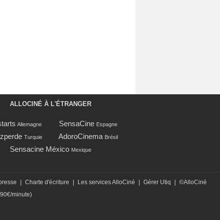
ALLOCINÉ À L'ÉTRANGER
tarts
SensaCine
Allemagne
Espagne
zperde
AdoroCinema
Turquie
Brésil
Sensacine México
Mexique
presse
|
Charte d'écriture
|
Les services AlloCiné
|
Gérer Utiq
|
©AlloCiné
,90€/minute)