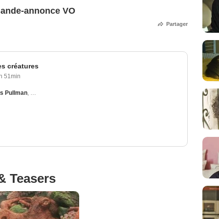
 Bande-annonce VO
Partager
es créatures
h 51min
s Pullman
,
Colm Meaney
,
Cheng Chen
,
Kathy Baker
& Teasers