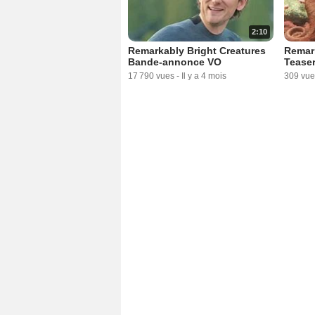
2:10
Remarkably Bright Creatures
Remark
Bande-annonce VO
Tease
17 790 vues
-
Il y a 4 mois
309 vue