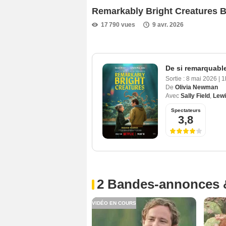
Remarkably Bright Creatures
17 790 vues
9 avr. 2026
De si remarquabl
Sortie :
8 mai 2026
|
1
De
Olivia Newman
Avec
Sally Field
,
Lewi
Spectateurs
3,8
2 Bandes-annonces 
VIDÉO EN COURS