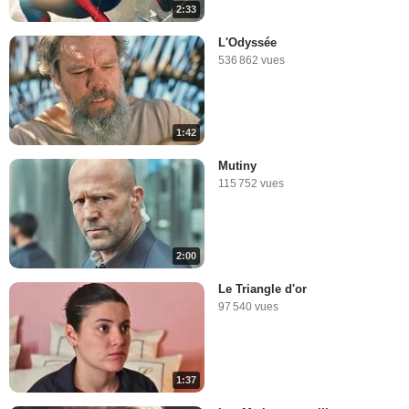
2:33
L'Odyssée
536 862 vues
1:42
Mutiny
115 752 vues
2:00
Le Triangle d'or
97 540 vues
1:37