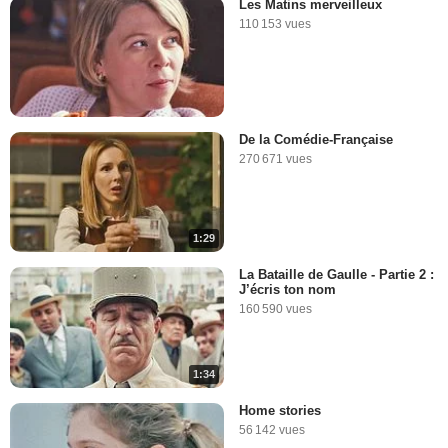
Les Matins merveilleux
110 153 vues
De la Comédie-Française
270 671 vues
1:29
La Bataille de Gaulle - Partie 2 :
J’écris ton nom
160 590 vues
1:34
Home stories
56 142 vues